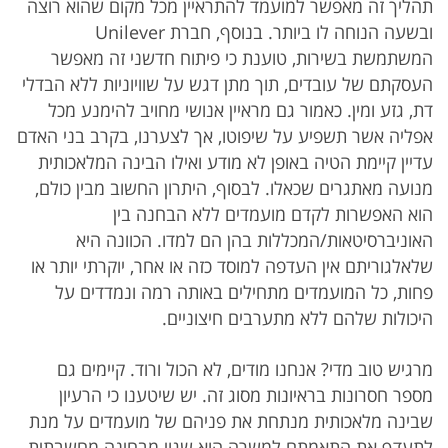
תהליך זה מאפשר למועמד להתראיין מכל מקום שהוא רוצה
ובשעה הנוחה לו ביותר. בנוסף, חברת Unilever
המשתמשת בשירות, טוענת כי פיתוח חדשני זה מאפשר
העסקתם של עובדים, תוך מתן דגש על שוויוניות ללא הבדלי
דת, גזע ומין. כאמור גם מראיין אנושי מחויב להימנע מכל
אפליה אשר תשפיע על שיפוטו, אך לצערנו, בקרב בני האדם
עדיין קיימת הטיה באופן לא מודע ואילו הבינה המלאכותית
מנועה מאתגרים שכאלו. לבסוף, היתרון החשוב מבין כולם,
הוא האפשרות לקדם מועמדים ללא הבחנה בין
האוניברסיטאות/המכללות בהן הם למדו. הכוונה היא
שלאלגוריתם אין העדפה למוסד כזה או אחר, יוקרתי יותר או
פחות, כל המועמדים מתחילים באותה רמה ונמדדים על
היכולות שלהם ללא מתערבים חיצוניים.
מרגיש טוב מדי? אנחנו מודים, לא הכול ורוד. קיימים גם
מספר חסרונות בראיונות מסוג זה. יש שיטענו כי הרעיון
שבינה מלאכותית מנתחת את פניהם של מועמדים על מנת
לתעדף את התאמתם למשרה הוא שגוי מבחינה מחשבתית