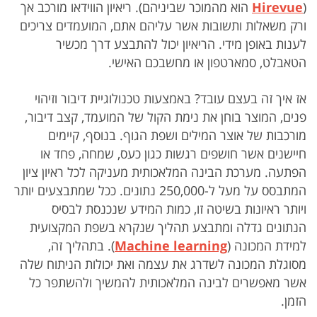
(
Hirevue
הוא מהמוכר שביניהם). ריאיון הווידאו מורכב אך
ורק משאלות ותשובות אשר עליהם אתם, המועמדים צריכים
לענות באופן מידי. הריאיון יכול להתבצע דרך מכשיר
הטאבלט, סמארטפון או מחשבכם האישי.
אז איך זה בעצם עובד? באמצעות טכנולוגיית דיבור וזיהוי
פנים, המוצר בוחן את נימת הקול של המועמד, קצב דיבור,
מורכבות של אוצר המילים ושפת הגוף. בנוסף, קיימים
חיישנים אשר חושפים רגשות כגון כעס, שמחה, פחד או
הפתעה. מערכת הבינה המלאכותית מעניקה לכל ראיון ציון
המתבסס על מעל ל-250,000 נתונים. ככל שמתבצעים יותר
ויותר ראיונות בשיטה זו, כמות המידע שנכנסת לבסיס
הנתונים גדלה ומתבצע תהליך שנקרא בשפת המקצועית
למידת המכונה (
Machine learning
). בתהליך זה,
מסוגלת המכונה לשדרג את עצמה ואת יכולות הניתוח שלה
אשר מאפשרים לבינה המלאכותית להמשיך ולהשתפר כל
הזמן.