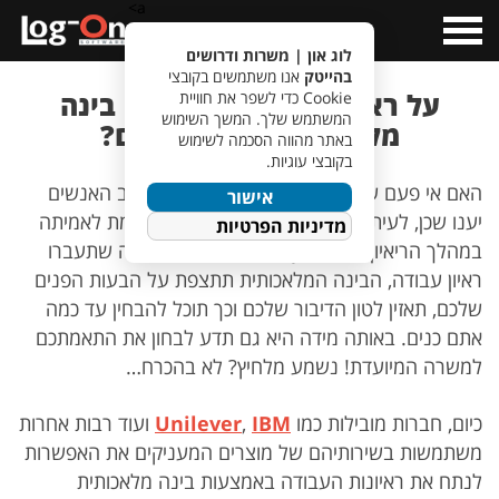
a>
Open
Menu
לוג און | משרות ודרושים
בהייטק
אנו משתמשים בקובצי
על ראיונות עבודה בשילוב בינה
Cookie כדי לשפר את חוויית
המשתמש שלך. המשך השימוש
מלאכותית כבר שמעתם?
באתר מהווה הסכמה לשימוש
בקובצי עוגיות.
האם אי פעם שיקרתם במהלך ראיון עבודה? רוב האנשים
אישור
יענו שכן, לעיתים אנו נמנעים מלהגיד את האמת לאמיתה
מדיניות הפרטיות
במהלך הריאיון- Not any more! בפעם הבאה שתעברו
ראיון עבודה, הבינה המלאכותית תתצפת על הבעות הפנים
שלכם, תאזין לטון הדיבור שלכם וכך תוכל להבחין עד כמה
אתם כנים. באותה מידה היא גם תדע לבחון את התאמתכם
למשרה המיועדת! נשמע מלחיץ? לא בהכרח…
כיום, חברות מובילות כמו
IBM
,
Unilever
ועוד רבות אחרות
משתמשות בשירותיהם של מוצרים המעניקים את האפשרות
לנתח את ראיונות העבודה באמצעות בינה מלאכותית