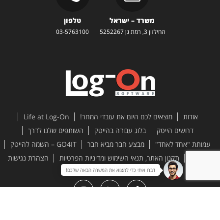
משרד – ישראל
טלפון
החילזון 3, רמת גן 5252267
03-5763100
אודות
מוצאים לכם היום את עובדי המחר!
Life at Log-On
דרושים הייטק
בלוג עבודה בהייטק
השותפים שלנו לדרך
עמותת "אחד לאחד"
מבצע חבר מביא חבר
GO4IT – השמה להייטק
צור קשר
תקנון האתר, תנאי השימוש ומדיניות הפרטיות
הצהרת נגישות
דברו איתי כדי למצוא את המשרה הבאה שלכם!
All rights reserved to Log-On Software Ltd. 2026 ©