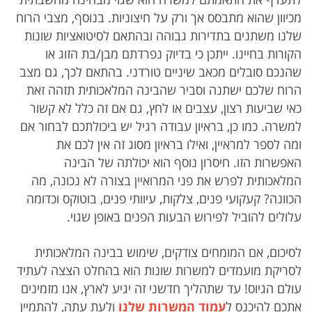
מכיוון שהוא מתבסס אך ורק על חיצוניות. בנוסף, מצבי הרוח
שלנו משתנים בתדירות גבוהה ובהתאם לסיטואציות שונות
הקורות בחיינו. ייתכן כי בדיוק נפרדתם מבן/בת הזוג או
שהנכם סובלים מכאב שיניים טורדני. בהתאם לכך, גם מצב
הרוח שלכם ישתנה וסביר שהבינה המלאכותית תזהה זאת
כאי שביעות רצון, עצבים או לחץ, גם אם זה כלל לא קשור
למשרה. כמו כן, בראיון עבודה רגיל יש ביכולתכם לבחור אם
ומה לספר למראיין, ואילו בראיון מסוג זה אין לכם את
האפשרות הזו. חיסרון נוסף הוא יכולתה של הבינה
המלאכותית לפרש את פני המרואיין בצורה לא נכונה, מה
הכוונה? קעקועי פנים, צלקות, עיוותי פנים, בוטוקס וכדומה
עלולים להוביל לפירוש הבעות הפנים באופן שגוי.
לסיכום, אם המומחים צודקים, שימוש בבינה המלאכותית
לסריקת מועמדים למשרות שונות הוא בהחלט הצצה לעתיד
עולם הגיוס! עד שתהליך חדשני זה יגיע לארץ, אנו מזמינים
אתכם להיכנס ל
עמוד המשרות שלנו
ולעת עתה, להתמיין