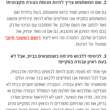
2. שם המשתמש צריך להיות מנוסח בצורה מקצועית!
גם אם זה נשמע סופר נדוש ומשעמם, בעת בחירת שם
המשתמש בסקייפ אנו ממליצים שלא להיות יצירתיים ופשוט
מאד לכתוב את השם שלכם. אל תסתבכו עם הכינוי שדבק
בכם מימי התיכון או מהצבא, גם אם זה מאד יצחיק את
החברים שלכם. המטרה פה היא ליצור
רושם ראשוני חיובי
שמעיד על רצינות.
3. לגיטימי ללבוש פיג'מה כשנמצאים בבית, אבל לא
בעת ראיון עבודה בסקייפ!
אף אחד לא מצפה מכם להיות לבושים בחליפה אלגנטית,
אבל לכל הפחות אנו ממליצים ללבוש בגד שהיה הולם
סיטואציה של ראיון עבודה. העובדה שאתם יושבים בבית לא
מצדיקה שתלבשו את חולצת סוף המסלול הגזורה שלכם או
פיג'מה. סדרו את השיער, דאגו לא להיראות עייפים ושדרו
בדיוק את מה שהייתם משדרים לו הראיון היה מתקיים פנים
מול פנים. זה יסייע בשתי דרכים: האחת, יצירת רושם ראשוני