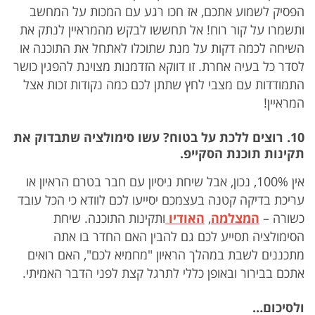
הפסיק לשמוע אתכם, אז חכו רגע עם המכות על המחשב
ותשמרו על קור רוח! אל תחששו לבקש מהמראיין לנתק את
השיחה לכמה דקות על מנת שתוכלו לאתחל את התוכנה או
לסדר כל בעיה אחרת. זו דווקא הזדמנות מצוינת להפגין כושר
התמודדות עם מצבי לחץ שתתן לכם כמה נקודות זכות אצל
המראיין!
10. רוצים ללכת על בטוח? עשו סימולציה שתבדוק את
תקינות תוכנת הסקייפ.
אין 100%, נכון, אבל שיחת ניסיון עם חבר בטרם הראיון או
עריכת בדיקה קטנה בעצמכם יסייעו לכם לוודא כי הכל עובד
כשורה –
המצלמה
,
האודיו
ותקינות התוכנה. שיחת
הסימולציה תסייע לכם גם להבין האם החדר בו אתה
מתכננים לשבת במהלך הראיון "מחמיא לכם", האם רואים
אתכם בבירור ובאופן כללי לתרגל קצת לפני הדבר האמיתי.
ולסיכום…