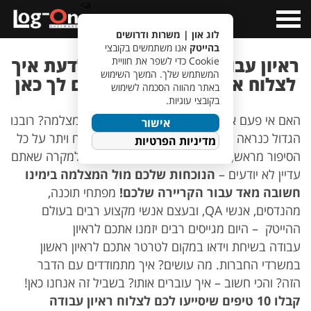
a>
Open
Menu
לוג און | משרות ודרושים
בהייטק
אנו משתמשים בקובצי
ראיון עבודה בסקייפ – רוצה לדעת איך
Cookie כדי לשפר את חוויית
המשתמש שלך. המשך השימוש
לצלוח אותו? 10 טיפים מחכים לך כאן
באתר מהווה הסכמה לשימוש
בקובצי עוגיות.
האם אי פעם אמרו לכם שנולדתם להופיע מול מצלמה? רובנו
אישור
הגדול כנראה שלא שמע את המשפט הזה ובטח ויתר על כל
מדיניות הפרטיות
הסיפור מראש, אבל תנו לנו לחדש לכם משהו למקרה שאתם
עדיין לא יודעים –
הנוכחות שלכם מול המצלמה בימינו
חשובה מאד עבור הקריירה שלכם!
מפתחי תוכנה,
מהנדסים, אנשי QA, ובעצם אנשי מקצוע רבים בעולם
ההייטק – היום מגייסים רבים יזמנו אתכם לראיון
עבודה בשיחת וידאו במקום לטרטר אתכם לראיון ראשון
במשרדי החברות. מה עושים? איך מתמודדים עם הדבר
הזה? והכי חשוב – איך עוברים אותו? בשביל זה אנחנו כאן!
קבלו 10 טיפים שיסייעו לכם לצלוח ראיון עבודה