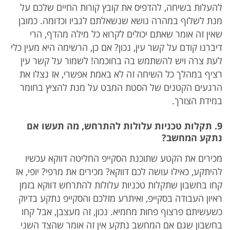
להעלות בשיחה, להדפיס את קובץ קורות החיים שלכם על
מנת לשלוף במהרה נושא שנשאלתם לגביו וכדומה. כמובן
שאין זה אומר שאתם יכולים לקרוא כל מילה מהדף, הרי
דיברנו קודם על קשר עין, נכון? אם כן, הרשימה היא מעין כלי
לעת צרה ויש להשתמש בה בחוכמה! לשמור על קשר עין
רציף במהלך כל השיחה זה לא באמת אפשרי, אז נצלו את
הרגעים הקטנים של הסטת המבט על מנת להציץ בחומר
במידת הצורך.
9. תקלות טכניות עלולות להתרחש, מה תעשו אם
נתקע המחשב?
מכירים את הקטע שתוכנת הסקייפ החליטה דווקא עכשיו
להיתקע, כאילו עושה לכם דווקא? מכירים את מרפי? יופי, אז
קחו בחשבון שתקלות טכניות עלולות להתרחש דווקא בזמן
ראיון העבודה בסקייפ, ואיתרע מזלכם והסקייפ נתקע בדיוק
כשעשיתם פרצוף פחות מחמיא. נכון, זה מעצבן, אבל קחו
בחשבון שגם אם המחשב נתקע אין זה אומר שהצד השני