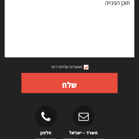
הפנייה
מאשר/ת שליחת דיוור
שלח
משרד – ישראל
טלפון