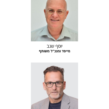
יוסף שגב
מייסד ומנכ"ל משותף