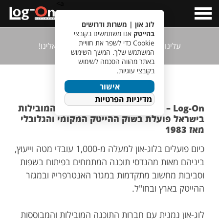
a>
Open
Menu
לוג און | משרות ודרושים
בהייטק
אנו משתמשים בקובצי
Cookie כדי לשפר את חוויית
עלינו
הנהלה
מכירות
גיוס
הצטרפו אלינו!
המשתמש שלך. המשך השימוש
באתר מהווה הסכמה לשימוש
בקובצי עוגיות.
קצת עלינו...
אישור
מדיניות הפרטיות
Log-On – מחברות התוכנה הוותיקות והמובילות
בישראל פועלת בשוק ההייטק המקומי והגלובלי
מאז 1983
כיום פועלים בלוג-און למעלה מ-1,000 עובדי מטה וייעוץ,
ביניהם מאות מהנדסי תוכנה המתמחים בפיתוח בשפות
וסביבות מחשוב מתקדמות במגזר האנטרפרייז ובמגזר
ההייטק בארץ ובחו"ל.
לוג-און נמנית עם חברות התוכנה המובילות והמבוססות