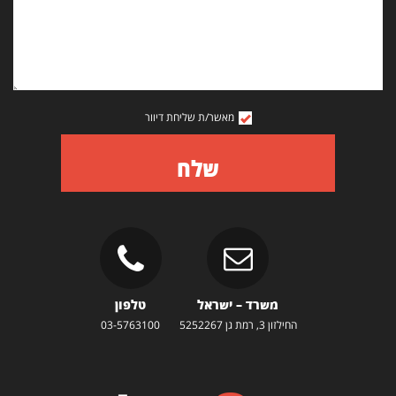
מאשר/ת שליחת דיוור
שלח
משרד – ישראל
טלפון
החילזון 3, רמת גן 5252267
03-5763100