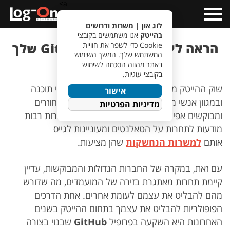
a>
Open
Menu
לוג און | משרות ודרושים
בהייטק
אנו משתמשים בקובצי
הראה לי את פרופיל ה- GitHub שלך
Cookie כדי לשפר את חוויית
המשתמש שלך. המשך השימוש
ואומר לך מי אתה
באתר מהווה הסכמה לשימוש
בקובצי עוגיות.
שוק ההייטק מלא במהנדסים, במפתחים בבודקי תוכנה
אישור
ובמגוון אנשי מקצוע, אשר מוצאים את עצמם מחוזרים
מדיניות הפרטיות
ומבוקשים אפילו יותר מלחמניות אחרי פסח. חברות רבות
מודעות לתחרות על הטאלנטים ומעוניינות לגייס
אותם
למשרות הנחשקות
שהן מציעות.
עם זאת, במקרה של החברות הגדולות והמבוקשות, עדיין
קיימת תחרות מאתגרת בזירה של המועמדים, מה שדורש
מהם להבליט את עצמם לעומת אחרים. אחת הדרכים
הפופולריות להבליט את עצמך בתחום ההייטק בשנים
האחרונות היא השקעה בפרופיל
GitHub
שבנוי בצורה