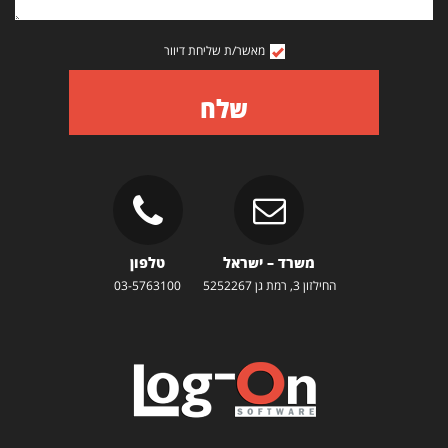
מאשר/ת שליחת דיוור
שלח
משרד – ישראל
טלפון
החילזון 3, רמת גן 5252267
03-5763100