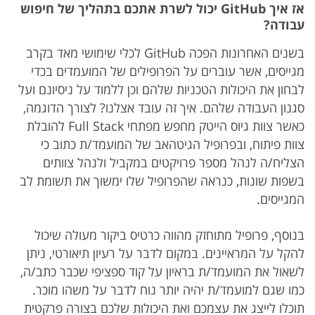
אז איך GitHub יכול לשרת אתכם בתהליך של חיפוש
עבודה?
בשנים האחרונות הפכה GitHub לכלי שימושי מאד בקרב
מגייסים, אשר עוברים על הפרופילים של המועמדים בכדי
לבחון את היכולות הטכניות שלהם וכן ללמוד על ניסיונם ועל
סגנון העבודה שלהם. איך זה עובד אצלנו? לצורך הדוגמה,
כאשר צוות גיוס הייטק מחפש מפתחי Full Stack להובלת
צוות פיתוח, ובפרופיל הגיטהאב של המועמד/ת כתוב כי
הצליח/ה לנהל מספר פרויקטים במקביל ולנהל צוותים
בשפות שונות, כנראה שהפרופיל שלו ימשוך את תשומת לב
המגייסים.
בנוסף, פרופיל מתוחזק מהווה כרטיס ביקור מעולה שיכול
להקל על המראיינים. במקום לדבר על רעיון תיאורטי, ניתן
לשאול את המועמד/ת בראיון על קוד ספציפי שכבר כתב/ה,
כמו שגם למועמד/ת יהיה יותר נוח לדבר על משהו מוכר.
תוכלו לייצג את עצמכם ואת היכולות שלכם בצורה פרקטית