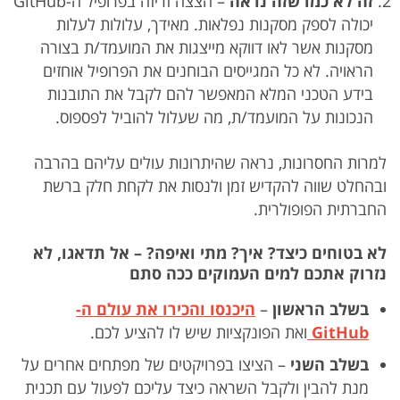
זה לא כמו שזה נראה
– הצצה זריזה בפרופיל ה-GitHub
יכולה לספק מסקנות נפלאות. מאידך, עלולות לעלות
מסקנות אשר לאו דווקא מייצגות את המועמד/ת בצורה
הראויה. לא כל המגייסים הבוחנים את הפרופיל אוחזים
בידע הטכני המלא המאפשר להם לקבל את התובנות
הנכונות על המועמד/ת, מה שעלול להוביל לפספוס.
למרות החסרונות, נראה שהיתרונות עולים עליהם בהרבה
ובהחלט שווה להקדיש זמן ולנסות את לקחת חלק ברשת
החברתית הפופולרית.
לא בטוחים כיצד? איך? מתי ואיפה? – אל תדאגו, לא
נזרוק אתכם למים העמוקים ככה סתם
בשלב הראשון
–
היכנסו והכירו את עולם ה-
GitHub
ואת הפונקציות שיש לו להציע לכם.
בשלב השני
– הציצו בפרויקטים של מפתחים אחרים על
מנת להבין ולקבל השראה כיצד עליכם לפעול עם תכנית