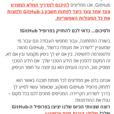
GitHub. אנו ממליצים
להיכנס למדריך המלא המפרט
צעד אחר צעד כיצד לפתוח חשבון ב-GitHub ולמצות
את כל הפעולות האפשריות.
ולסיכום… כדאי לכם להחזיק בפרופיל GitHub!
בשורה התחתונה, עבור מחפשי העבודה וגם עבור מי
שמעוניין "לשדרג את מעמדו ברשת", GitHub מהווה
פלטפורמה לחשיפה. בין אם יש לך ניסיון מקצועי ובין אם לא,
זה המקום להפגין את הידע הטכני שלך. אם הידע הטכני
מספיק טוב, הרבה פעמים הוא גם יפצה על חוסר הניסיון.
אנחנו בלוג-און ממליצים לכל מפתח תוכנה באשר הוא
לתחזק פרופיל GitHub מושקע, שכאמור עשוי לסייע לך
בדרך לשדרוג הקריירה. המגייסים מחכים לכם בכל מקום –
נצלו את ההזדמנות!
רוצה שצוותי הגיוס שלנו יציצו בפרופיל ה-GitHub
שלך?
שלח/י קורות חיים עכשיו>>