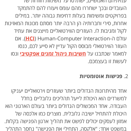
עמיתיהם האנושיים, ישתלטו על משימות חוזרות של
העובדים ובכך ישחררו מהם עומס ויעזרו להם להתמקד
בפרויקטים ומשימות בעלות דחיפות גבוהה יותר. במילים
אחרות, סירי וחברותיה הן הרבה יותר מסתם מכונות המאזינות
לקול ומגיבות לו. העוזרים הווירטואליים מייצגים את עתיד
עולם ה-
HCI
) Human-Computer Interaction). אם
העוזר הווירטואלי מבוסס הקול עדיין לא סייע לכם, כנסו
למאמר שכתבנו על
חשיבות ניהול זמנים אפקטיבי
ונסו
לעשות זו בעצמכם.
פגישות אוטומטיות
אחד מהיתרונות הגדולים ביותר שעוזרים וירטואליים יעניקו
למשרדים הוא היכולת לייעל תהליכים גלובליים בחלל
העבודה. אחד המכשולים הגדולים ביותר בעולם הארגוני הוא
היכולת להתחיל ישיבה גלובלית. מוצרים כמו אלכסה של
אמזון לעסקים יכולים לפשט את תהליך ארגון הפגישה בקלות.
במשפט אחד: "אלקסה, התחילי את הפגישה" נחסך התהליך