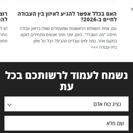
שהיא
האם בכלל אפשר להגיע לאיזון בין העבודה
רוצ
לחיים ב-2026?
להת
עם, אחת השאלות הראשונות שמועמדים שאלו בראיון עבודה
יש לכ
הייתה "מה השכר?". היום, יותר ויותר אנשים מתחילים דווקא
התחל
במקום אחר. כמה ימים עובדים מהבית? הכל על איזון
תחשפ
בית-עבודה >>>
נשמח לעמוד לרשותכם בכל
עת
נציג כוח אדם