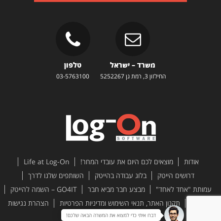
משרד – ישראל
טלפון
החילזון 3, רמת גן 5252267
03-5763100
אודות
מוצאים לכם היום את עובדי המחר!
Life at Log-On
דרושים הייטק
בלוג עבודה בהייטק
השותפים שלנו לדרך
עמותת "אחד לאחד"
מבצע חבר מביא חבר
GO4IT – השמה להייטק
צור קשר
תקנון האתר, תנאי השימוש ומדיניות הפרטיות
הצהרת נגישות
דברו איתי כדי למצוא את המשרה הבאה שלכם!