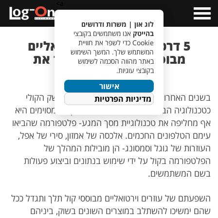
a>
Open
Menu
לוג און | משרות ודרושים
בהייטק
אנו משתמשים בקובצי
5 דרכים בהן עוזרים וירטואליים
Cookie כדי לשפר את חוויית
המשתמש שלך. המשך השימוש
מבוססי קול יכולים לשפר את
באתר מהווה הסכמה לשימוש
עבודתכם במשרד!
בקובצי עוגיות.
אישור
בשנים האחרונות אנו נחשפים יותר ויותר לממשק הקולי
מדיניות הפרטיות
כטכנולוגיה הבאה בעולם המחשבים, במקרים מסוימים היא
אף מחליפה את טכנולוגיית מסך המגע- פלטפורמה שהביאו
עימם הטלפונים החכמים. אלכסה של אמזון, סירי של אפל,
העוזרות של גוגל וסמסונג- הן מובילות המהלך של
הפלטפורמה בקול על ידי שימוש בנתונים וביצוע פעולות
בשם המשתמשים.
השפעתם של עוזרים וירטואליים מבוססי קול תלך ותגדל ככל
שהם ימשיכו להשתלב במוצרים השונים בשוק, ביניהם