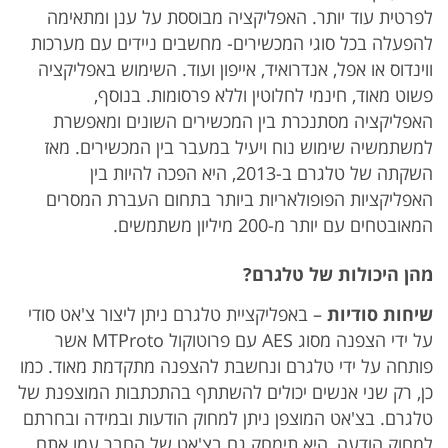
לפרטית עוד יותר. האפליקציה מבוססת על ענן ומתאימה
להפעלה בכל סוגי המכשירים- מחשבים ניידים עם מערכות
ווינדוס או אפל, אנדרואיד, אייפון ועוד. השימוש באפליקציה
פשוט מאוד, חינמי לחלוטין וללא פרסומות. בנוסף,
האפליקציה מסתנכרת בין המכשירים השונים ומאפשרת
למשתמשיה שימוש נוח ויעיל במעבר בין המכשירים. מאז
השקתה של טלגרם ב-2013, היא הפכה להיות בין
האפליקציות הפופולאריות ביותר בתחום העברת המסרים
המאובטחים עם יותר מ-200 מיליון משתמשים.
מהן היכולות של טלגרם?
שיחות סודיות
– באפליקציית טלגרם ניתן ליצור צ'אט סודי
על ידי הצפנה מסוג AES עם פרוטוקול MTProto אשר
פותחה על ידי טלגרם ונחשבת להצפנה מתקדמת מאוד. כמו
כן, רק שני אנשים יכולים להשתתף בהתכתבות המוצפנת של
טלגרם. בצ'אט המוצפן ניתן למחוק הודעות ובמידה ובחרתם
למחוק הודעה, היא תימחק גם בצ'אט של החבר עמו אתם