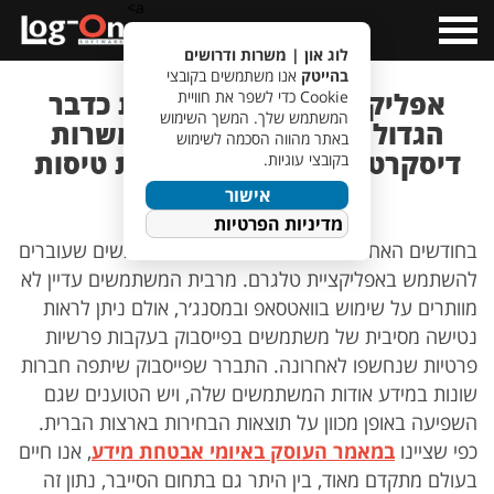
a>
Open
Menu
לוג און | משרות ודרושים
בהייטק
אנו משתמשים בקובצי
אפליקצית טלגרם מסתמנת כדבר
Cookie כדי לשפר את חוויית
המשתמש שלך. המשך השימוש
הגדול הבא- החל מחיפוש משרות
באתר מהווה הסכמה לשימוש
דיסקרטי ועד קבוצה למציאת טיסות
בקובצי עוגיות.
מוזלות!
אישור
מדיניות הפרטיות
בחודשים האחרונים אנחנו מזהים יותר ויותר אנשים שעוברים
להשתמש באפליקציית טלגרם. מרבית המשתמשים עדיין לא
מוותרים על שימוש בוואטסאפ ובמסנג׳ר, אולם ניתן לראות
נטישה מסיבית של משתמשים בפייסבוק בעקבות פרשיות
פרטיות שנחשפו לאחרונה. התברר שפייסבוק שיתפה חברות
שונות במידע אודות המשתמשים שלה, ויש הטוענים שגם
השפיעה באופן מכוון על תוצאות הבחירות בארצות הברית.
כפי שציינו
במאמר העוסק באיומי אבטחת מידע
, אנו חיים
בעולם מתקדם מאוד, בין היתר גם בתחום הסייבר, נתון זה