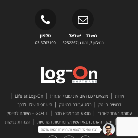
משרד – ישראל
טלפון
החילזון 3, רמת גן 5252267
03-5763100
אודות
מוצאים לכם היום את עובדי המחר!
Life at Log-On
דרושים הייטק
בלוג עבודה בהייטק
השותפים שלנו לדרך
עמותת "אחד לאחד"
מבצע חבר מביא חבר
GO4IT – השמה להייטק
צור קשר
תקנון האתר, תנאי השימוש ומדיניות הפרטיות
הצהרת נגישות
דברו איתי כדי למצוא את המשרה הבאה שלכם!