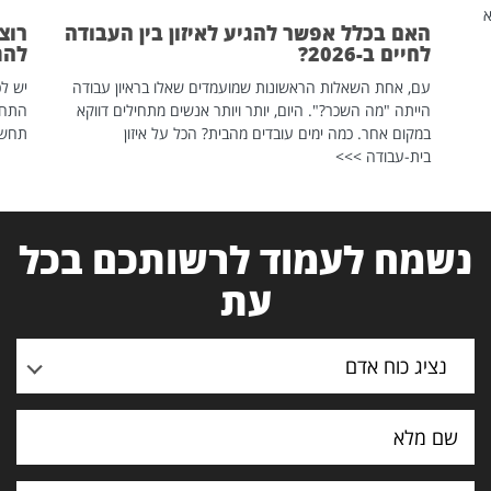
שהיא
האם בכלל אפשר להגיע לאיזון בין העבודה
רוצ
לחיים ב-2026?
להת
עם, אחת השאלות הראשונות שמועמדים שאלו בראיון עבודה
יש לכ
הייתה "מה השכר?". היום, יותר ויותר אנשים מתחילים דווקא
התחל
במקום אחר. כמה ימים עובדים מהבית? הכל על איזון
תחשפ
בית-עבודה >>>
נשמח לעמוד לרשותכם בכל
עת
נציג כוח אדם