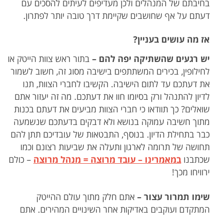
בחיבתם של המנהלים ולכן מעדיפים לעיתים להסכים עם
דעתם על אף שחושבים שקיימת דרך טובה יותר לפתרון.
אז
מה
עושים
בעניין
?
יש רגעים שהשתיקה יפה להם
–
בתור ראש צוות הייטק או
לחילופין, בכירים המשתתפים בישיבה מסוג זה, חשוב לשמור
את דעתכם עד לתום הישיבה. הקשיבו לחברי הצוות, תנו
לדיון להתנהל ורק בסיומו חוו את דעתכם. מה זה יעזור אתם
שואלים? כך תוודאו כי חברי הצוות מביעים את דעתם בכנות
מתוך חשיבה עמוקה בנושא ולא דבקים בדעתכם שנשמעה
כבר בתחילת הדיון. בנוסף, התבטאות של עובדיכם תתן להם
תחושה של תרומה לארגון ותעלה את שביעות רצונם וכמו
שכתבנו
במאמרינו – עובד מרוצה = מנהל מרוצה
– כולם
ירוויחו מכך!
שימו תמרור עצור
–
אתם חלק מתוך עולם ההייטק
המתקדם ועוקבים באדיקות אחר השינויים המהירים. אתם