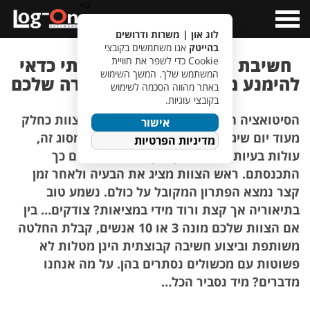
a>
Open
Menu
לוג און | משרות ודרושים
בהייטק
אנו משתמשים בקובצי
חשיבת יחד – מה זה, למה ומתי כדאי
Cookie כדי לשפר את חוויית
המשתמש שלך. המשך השימוש
להימנע מסיטואציה כזו בקריירה שלכם
באתר מהווה הסכמה לשימוש
בקובצי עוגיות.
הסיטואציה
היא
כזו
,
אתם
מגיעים
לישיבת
צוות
כחלק
אישור
מעוד
יום
שיגרתי
במשרד
.
כמו
בכל
ישיבה
מסוג
זה
,
מדיניות הפרטיות
עולות
בעיות
שיש
לספק
להן
פתרונות
ולשם
כך
התכנסתם
.
ראש
הצוות
מציג
את
הבעיה
ולאחר
זמן
קצר
נמצא
הפתרון
המקובל
על
כולם
.
נשמע
טוב
בתיאוריה
אך
קצת
ורוד
מידי
במציאות
?
צודקים
…
בין
אם
הצוות
שלכם
מונה
3
או
10
אנשים
,
קבלת
החלטה
משותפת
וביצוע
חשיבה
קבוצתית
הינן
מטלות
לא
פשוטות
עם
מכשולים
נסתרים
בהן
.
על
מה
אנחנו
מדברים
?
מיד
נסביר
הכל
…