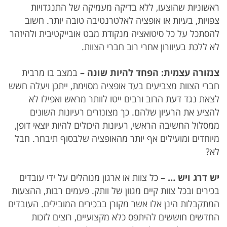
ראשוניות שהוצעו, ללא בדיקה מעמיקה של התנגדויות
צפויות, בעיות או אופציה לאלטרנטיבה טובה יותר. חשוב
להסתכל על כל סיטואציה מנקודת מבט אובייקטיבית ולהיזהר
לא ללכת בעיוורון אחרי רוב חברי הצוות.
צנזורה
עצמית
:
הפחד
להיות
שונה
–
במצב בו מרבית
חברי הצוות מצביעים בעד אופציה מסוימת, ייתכן ויעלה חשש
לצאת נגד דעת הרוב ורבים ייטו לוותר מראש ואפילו לא
להציע את הרעיון שלהם. כך מצונזרים רעיונות השונים
ממסלול החשיבה הראשי, רעיונות היכולים להיות יוצאי דופן,
מיוחדים ומועילים אף יותר מהאופציה שלבסוף תיבחר. חבל
לא?
יש
דרג
ויש
… –
כל צוות או ארגון מנוהלים על ידי עובדים
בכירים ובכל צוות קיים מגוון של וותק. פעמים רבות, ההצעות
המתקבלות הינן אלו אשר מקורן בבכירים המובילים. העובדים
החדשים חוששים להיתפס כלא מקצועיים, רוצים לזכות