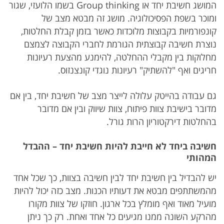
המושג חשיבת יחד או Group thinking בשמו הלועזי, שגור
ומוכר בשפת הפסיכולוגיה. מושג זה מבטא מצב של
קונפורמיות בקבוצות מלוכדות כאשר בזמן קבלת החלטות,
נוצרת חשיבה קבוצתית הגורמת לחברי הקבוצה לצמצם
מחלוקות בין מקבלי ההחלטה, להימנע מהצעת רעיונות
חריגים ואף "להשתיק" רעיונות נוגדי קונצנזוס.
גם עבודה בהייטק עלולה לייצר מצב של חשיבת יחד, בין אם
מדובר בישיבת צוות פיתוח, צוות שיווק ובין אם מדובר
בהחלטות דירקטוריון הרות גורל.
חשיבה
ביחד
לא
חייבת
להיות
חשיבת
יחד
–
ההבדל
המהותי
יש להבדיל בין חשיבת יחד לבין חשיבה בצוות, כך שכל אחד
מהמשתתפים מבטא את דעותיו הכנות. מצב כזה יכול להיות
מועיל מאוד ואף מומלץ בכל ארגון. חוזקו של צוות מקורו
מהרקע השונה ממנו מגיעים כל אחד ואחת. רק כך ניתן