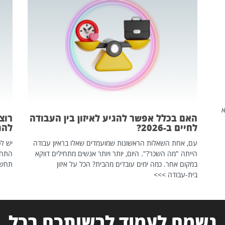
שהיא
האם בכלל אפשר להגיע לאיזון בין העבודה
רוצ
לחיים ב-2026?
להת
עם, אחת השאלות הראשונות שמועמדים שאלו בראיון עבודה
יש לכ
הייתה "מה השכר?". היום, יותר ויותר אנשים מתחילים דווקא
התחל
במקום אחר. כמה ימים עובדים מהבית? הכל על איזון
תחשפ
בית-עבודה >>>
נשמח לעמוד לרשותכם בכל