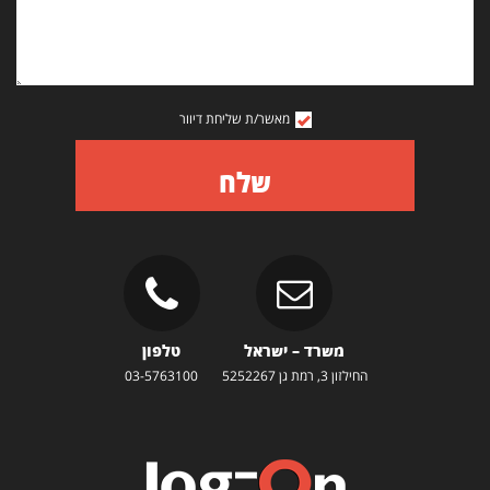
מאשר/ת שליחת דיוור
שלח
משרד – ישראל
טלפון
החילזון 3, רמת גן 5252267
03-5763100