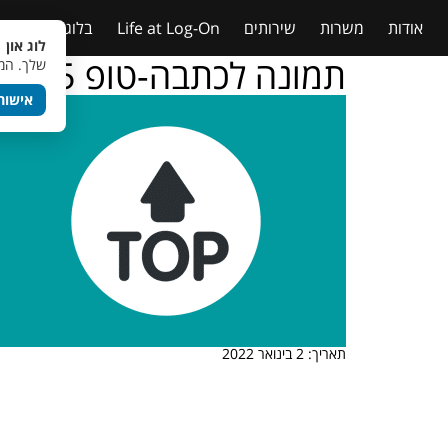
אודות
משרות
שירותים
Life at Log-On
בלוג
טבלאות
לוג און 
תמונה לכתבה-טופ 5
שלך. המש
אישור
תאריך: 2 בינואר 2022