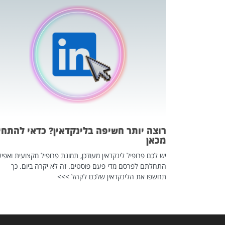
כה השקטה
 לדעת להשתמש בזה?
 ב-2026, זו כתבה שהיא בגדר
רוצה יותר חשיפה בלינקדאין? כדאי להתחי
מכאן
יש לכם פרופיל לינקדאין מעודכן, תמונת פרופיל מקצועית ואפיל
התחלתם לפרסם מדי פעם פוסטים. זה לא יקרה ביום. כך
תחשפו את הלינקדאין שלכם לקהל >>>