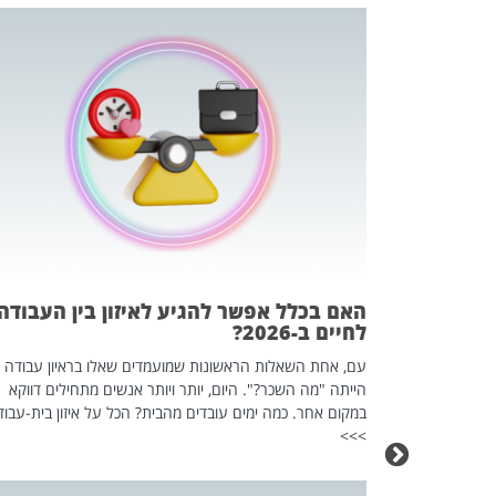
 המשחק
וא כלי שהופך
אז מה זה בדיוק
ים עליו? הכל
האם בכלל אפשר להגיע לאיזון בין העבודה
לחיים ב-2026?
עם, אחת השאלות הראשונות שמועמדים שאלו בראיון עבודה
הייתה "מה השכר?". היום, יותר ויותר אנשים מתחילים דווקא
במקום אחר. כמה ימים עובדים מהבית? הכל על איזון בית-עבוד
>>>