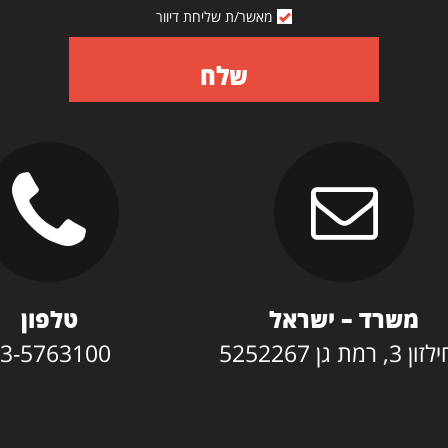
מאשר/ת שליחת דיוור
שלח
משרד – ישראל
טלפון
3, רמת גן 5252267
3-5763100