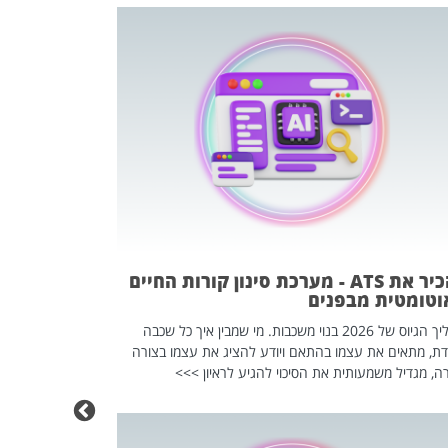
פוטרתם? כ
מה שנראה מצד א
וזו אולי הנקוד
מחוץ לארגון: פיטורים ב־2026 הם ל
להכיר את ATS - מערכת סינון קורות החיים
וטומטית מבפנים
תהליך הגיוס של 2026 בנוי משכבות. מי שמבין איך כל שכבה
דת, מתאים את עצמו בהתאם ויודע להציג את עצמו בצורה
ה, מגדיל משמעותית את הסיכוי להגיע לראיון >>>