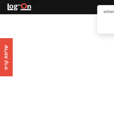
a>
קשר
וויית המשתמש
שליחת קו״ח