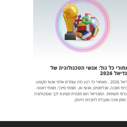
מחפשים עב
שכדאי לכם 
אז אם אתם מחפש
לשפר את הלינקדא
האנשים שכדאי ל
ורי כל גול: אנשי הטכנולוגיה של
יאל 2026
מונדיאל 2026 - מאחורי כל רגע כזה עומדים אלפי אנשי מקצוע:
מהנדסי תוכנה, אנליסטים, אנשי AI, מומחי סייבר, מומחי דאטה
דסי תשתיות. המונדיאל הוא תזכורת מצוינת לכך שטכנולוגיה
מזמן אינה מוגבלת לחברות הייטק.