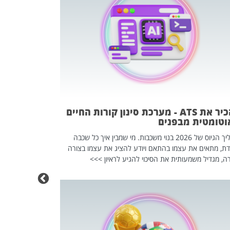
פוטרתם? כ
מה שנראה מצד א
וזו אולי הנקוד
מחוץ לארגון: פיטורים ב־2026 הם ל
להכיר את ATS - מערכת סינון קורות החיים
וטומטית מבפנים
תהליך הגיוס של 2026 בנוי משכבות. מי שמבין איך כל שכבה
דת, מתאים את עצמו בהתאם ויודע להציג את עצמו בצורה
ה, מגדיל משמעותית את הסיכוי להגיע לראיון >>>
מחפשים עב
שכדאי לכם 