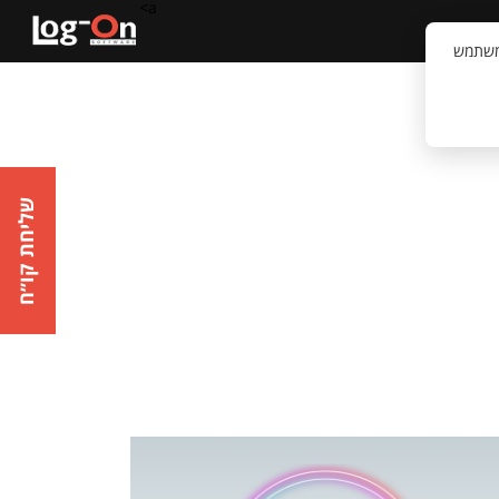
a>
קשר
וויית המשתמש
שליחת קו״ח