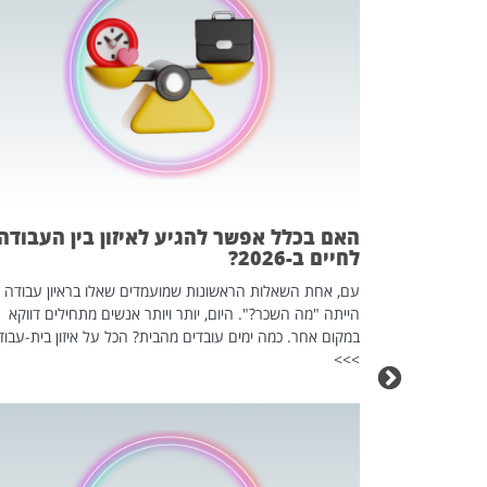
 המשחק
וא כלי שהופך
אז מה זה בדיוק
ים עליו? הכל
האם בכלל אפשר להגיע לאיזון בין העבודה
לחיים ב-2026?
עם, אחת השאלות הראשונות שמועמדים שאלו בראיון עבודה
הייתה "מה השכר?". היום, יותר ויותר אנשים מתחילים דווקא
במקום אחר. כמה ימים עובדים מהבית? הכל על איזון בית-עבוד
>>>
כה השקטה