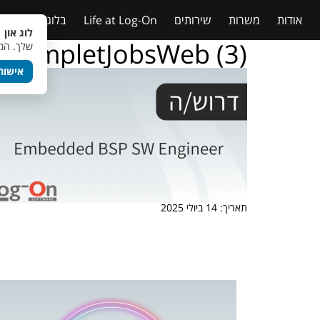
אודות
משרות
שירותים
Life at Log-On
בלוג
טבלאות
לוג און 
TempletJobsWeb (3)
שלך. המש
אישור
תאריך: 14 ביולי 2025