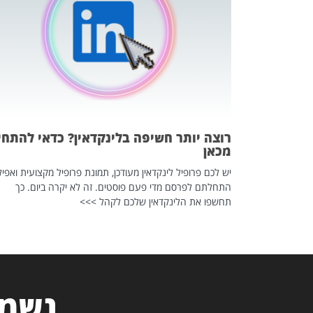
 לדעת להשתמש בזה?
 ב-2026, זו כתבה שהיא בגדר
רוצה יותר חשיפה בלינקדאין? כדאי להתחי
מכאן
יש לכם פרופיל לינקדאין מעודכן, תמונת פרופיל מקצועית ואפיל
התחלתם לפרסם מדי פעם פוסטים. זה לא יקרה ביום. כך
תחשפו את הלינקדאין שלכם לקהל >>>
נשמח