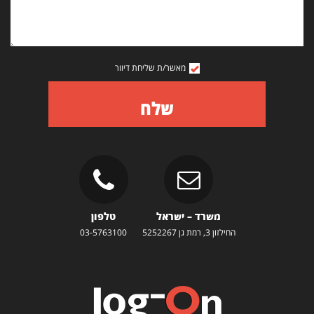
מאשר/ת שליחת דיוור
שלח
משרד – ישראל
טלפון
החילזון 3, רמת גן 5252267
03-5763100