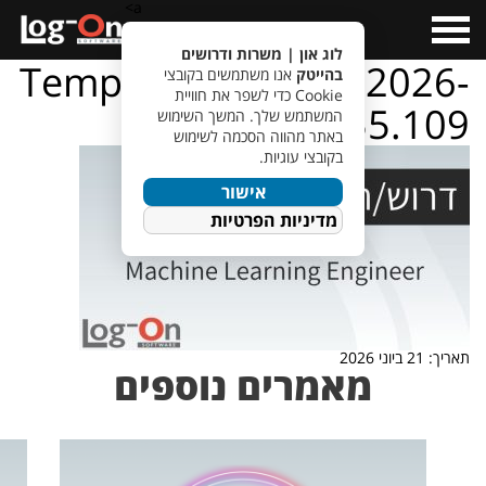
a>
Open
Menu
לוג און | משרות ודרושים
TempletJobsWeb – 2026-
בהייטק
אנו משתמשים בקובצי
Cookie כדי לשפר את חוויית
06-21T111855.109
המשתמש שלך. המשך השימוש
באתר מהווה הסכמה לשימוש
בקובצי עוגיות.
אישור
מדיניות הפרטיות
תאריך: 21 ביוני 2026
מאמרים נוספים