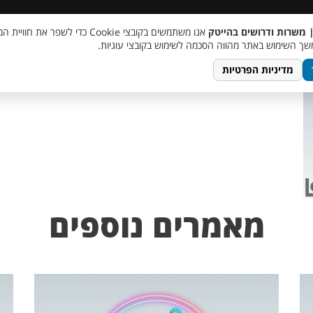
 שכר
סוכן AI
מבצע חבר מביא חבר
מעורבות חברתית
צור 
| משרות ודרושים בהייטק
אנו משתמשים בקובצי Cookie כדי לשפר את ח
TempletJobsWeb – 20
ך השימוש באתר מהווה הסכמה לשימוש בקובצי עוגיות.
מדיניות הפרטיות
מאמרים נוספים