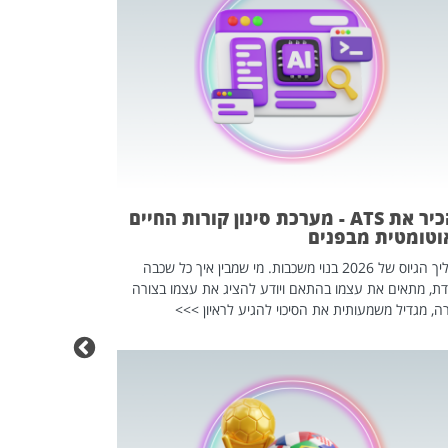
פוטרתם? כ
מה שנראה מצד א
וזו אולי הנקוד
מחוץ לארגון: פיטורים ב־2026 הם ל
להכיר את ATS - מערכת סינון קורות החיים
וטומטית מבפנים
תהליך הגיוס של 2026 בנוי משכבות. מי שמבין איך כל שכבה
דת, מתאים את עצמו בהתאם ויודע להציג את עצמו בצורה
ה, מגדיל משמעותית את הסיכוי להגיע לראיון >>>
מחפשים עב
שכדאי לכם 