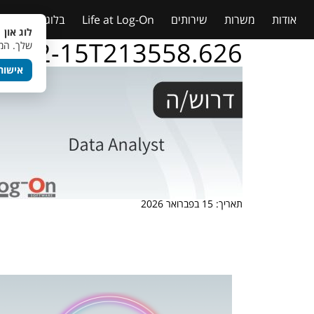
אודות
משרות
שירותים
Life at Log-On
בלוג
טבלאות
לוג און 
26-02-15T213558.626
שלך. המש
אישור
תאריך: 15 בפברואר 2026