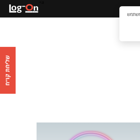
a>
קשר
וויית המשתמש
שליחת קו״ח