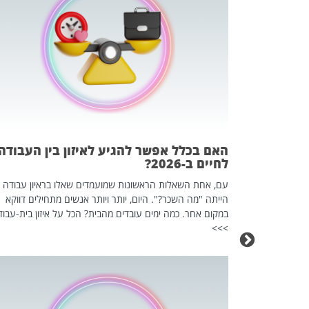
 המשחק
וא כלי שהופך
אז מה זה בדיוק
ים עליו? הכל
האם בכלל אפשר להגיע לאיזון בין העבודה
לחיים ב-2026?
עם, אחת השאלות הראשונות שמועמדים שאלו בראיון עבודה
הייתה "מה השכר?". היום, יותר ויותר אנשים מתחילים דווקא
במקום אחר. כמה ימים עובדים מהבית? הכל על איזון בית-עבוד
>>>
כה השקטה