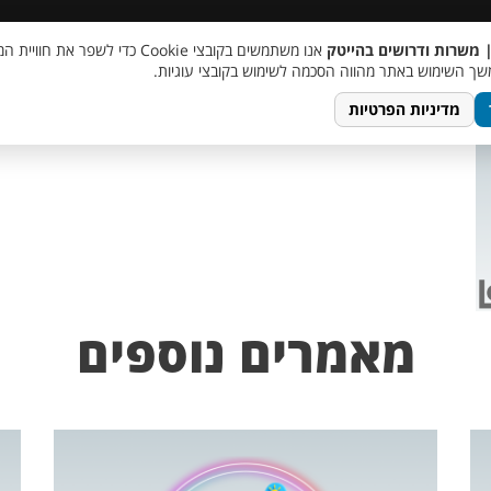
 שכר
סוכן AI
מבצע חבר מביא חבר
מעורבות חברתית
צור 
| משרות ודרושים בהייטק
אנו משתמשים בקובצי Cookie כדי לשפר את ח
TempletJobsWeb – 20
ך השימוש באתר מהווה הסכמה לשימוש בקובצי עוגיות.
מדיניות הפרטיות
מאמרים נוספים