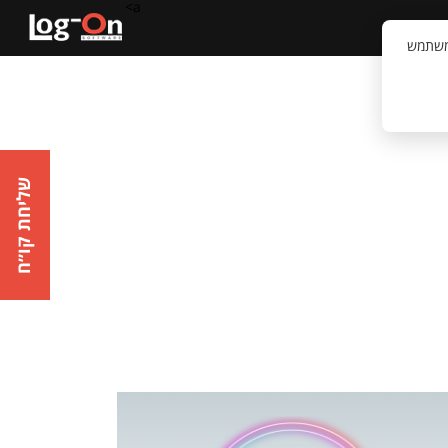
a>
קשר
וויית המשתמש
שליחת קו״ח