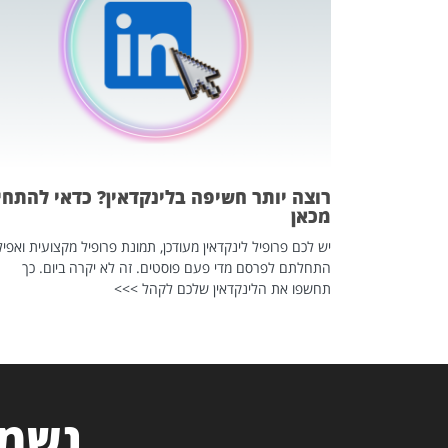
 לדעת להשתמש בזה?
 ב-2026, זו כתבה שהיא בגדר
רוצה יותר חשיפה בלינקדאין? כדאי להתחי
מכאן
יש לכם פרופיל לינקדאין מעודכן, תמונת פרופיל מקצועית ואפיל
התחלתם לפרסם מדי פעם פוסטים. זה לא יקרה ביום. כך
תחשפו את הלינקדאין שלכם לקהל >>>
נשמח