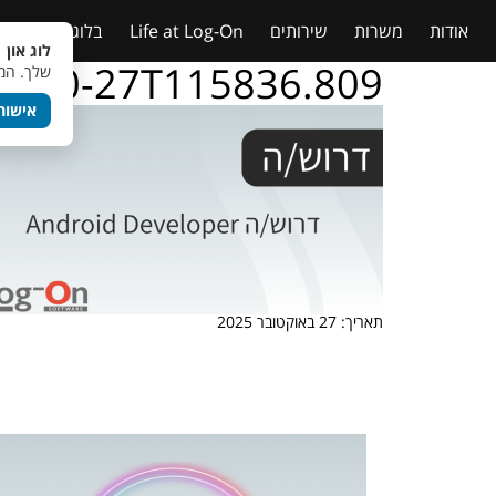
אודות
משרות
שירותים
Life at Log-On
בלוג
טבלאות
לוג און 
25-10-27T115836.809
שלך. המש
אישור
תאריך: 27 באוקטובר 2025