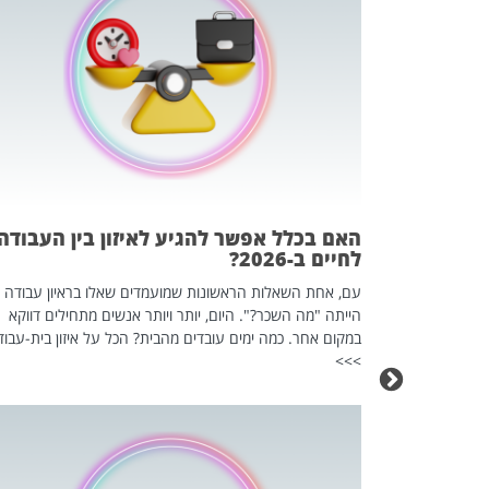
 המשחק
וא כלי שהופך
אז מה זה בדיוק
ים עליו? הכל
האם בכלל אפשר להגיע לאיזון בין העבודה
לחיים ב-2026?
עם, אחת השאלות הראשונות שמועמדים שאלו בראיון עבודה
הייתה "מה השכר?". היום, יותר ויותר אנשים מתחילים דווקא
במקום אחר. כמה ימים עובדים מהבית? הכל על איזון בית-עבוד
>>>
כה השקטה