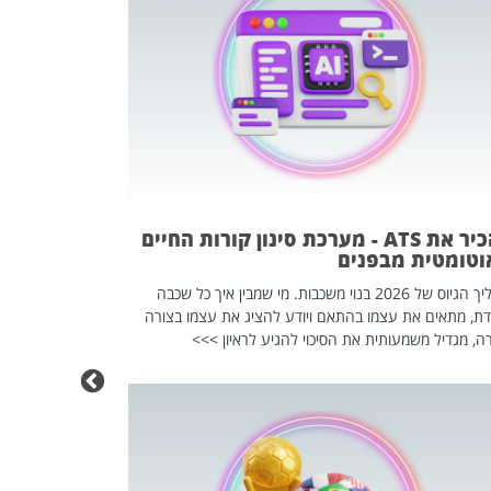
פוטרתם? כ
מה שנראה מצד א
וזו אולי הנקוד
מחוץ לארגון: פיטורים ב־2026 הם ל
להכיר את ATS - מערכת סינון קורות החיים
וטומטית מבפנים
תהליך הגיוס של 2026 בנוי משכבות. מי שמבין איך כל שכבה
דת, מתאים את עצמו בהתאם ויודע להציג את עצמו בצורה
ה, מגדיל משמעותית את הסיכוי להגיע לראיון >>>
מחפשים עב
שכדאי לכם 