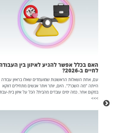
 המשחק
וא כלי שהופך
אז מה זה בדיוק
ים עליו? הכל
האם בכלל אפשר להגיע לאיזון בין העבודה
לחיים ב-2026?
עם, אחת השאלות הראשונות שמועמדים שאלו בראיון עבודה
הייתה "מה השכר?". היום, יותר ויותר אנשים מתחילים דווקא
במקום אחר. כמה ימים עובדים מהבית? הכל על איזון בית-עבוד
>>>
כה השקטה