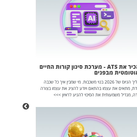
פוטרתם? כ
מה שנראה מצד א
וזו אולי הנקוד
מחוץ לארגון: פיטורים ב־2026 הם ל
להכיר את ATS - מערכת סינון קורות החיים
וטומטית מבפנים
תהליך הגיוס של 2026 בנוי משכבות. מי שמבין איך כל שכבה
דת, מתאים את עצמו בהתאם ויודע להציג את עצמו בצורה
ה, מגדיל משמעותית את הסיכוי להגיע לראיון >>>
מחפשים עב
שכדאי לכם 