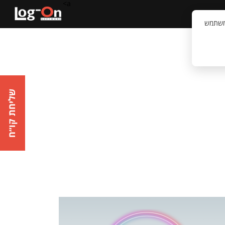
a>
קשר
וויית המשתמש
שליחת קו״ח