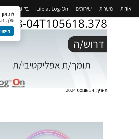
אודות
משרות
שירותים
Life at Log-On
בלוג
טבלאות
לוג און 
24-08-04T105618.378
שלך. המש
אישור
תאריך: 4 באוגוסט 2024