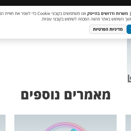
 שכר
סוכן AI
מבצע חבר מביא חבר
מעורבות חברתית
צור 
| משרות ודרושים בהייטק
אנו משתמשים בקובצי Cookie כדי לשפר את ח
TempletJobsWeb – 20
ך השימוש באתר מהווה הסכמה לשימוש בקובצי עוגיות.
מדיניות הפרטיות
מאמרים נוספים