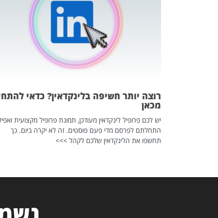
 לדעת להשתמש בזה?
 ב-2026, זו כתבה שהיא בגדר
רוצה יותר חשיפה בלינקדאין? כדאי להתחי
מכאן
יש לכם פרופיל לינקדאין מעודכן, תמונת פרופיל מקצועית ואפיל
התחלתם לפרסם מדי פעם פוסטים. זה לא יקרה ביום. כך
תחשפו את הלינקדאין שלכם לקהל >>>
נשמח