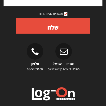
מאשר/ת שליחת דיוור
שלח
משרד – ישראל
טלפון
החילזון 3, רמת גן 5252267
03-5763100