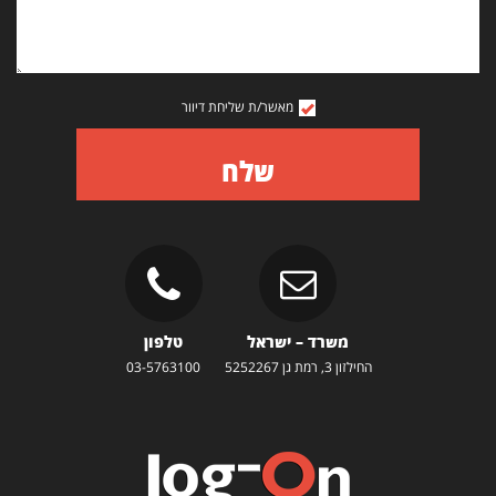
מאשר/ת שליחת דיוור
שלח
משרד – ישראל
טלפון
החילזון 3, רמת גן 5252267
03-5763100