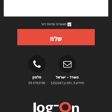
מאשר/ת שליחת דיוור
שלח
משרד – ישראל
טלפון
החילזון 3, רמת גן 5252267
03-5763100