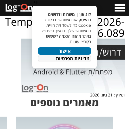
a>
Open
Menu
לוג און | משרות ודרושים
TempletJobsWeb – 2026-
בהייטק
אנו משתמשים בקובצי
Cookie כדי לשפר את חוויית
06-21T105356.089
המשתמש שלך. המשך השימוש
באתר מהווה הסכמה לשימוש
בקובצי עוגיות.
אישור
מדיניות הפרטיות
תאריך: 21 ביוני 2026
מאמרים נוספים