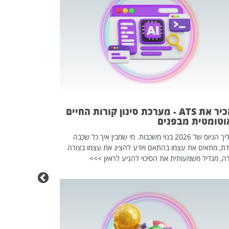
פוטרתם? כ
מה שנראה מצד א
וזו אולי הנקוד
מחוץ לארגון: פיטורים ב־2026 הם ל
להכיר את ATS - מערכת סינון קורות החיים
וטומטית מבפנים
תהליך הגיוס של 2026 בנוי משכבות. מי שמבין איך כל שכבה
דת, מתאים את עצמו בהתאם ויודע להציג את עצמו בצורה
ה, מגדיל משמעותית את הסיכוי להגיע לראיון >>>
מחפשים עב
שכדאי לכם 