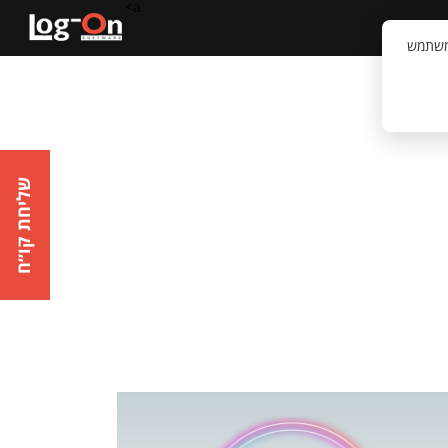
a>
קשר
וויית המשתמש
שליחת קו״ח