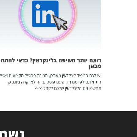
 לדעת להשתמש בזה?
 ב-2026, זו כתבה שהיא בגדר
רוצה יותר חשיפה בלינקדאין? כדאי להתחי
מכאן
יש לכם פרופיל לינקדאין מעודכן, תמונת פרופיל מקצועית ואפיל
התחלתם לפרסם מדי פעם פוסטים. זה לא יקרה ביום. כך
תחשפו את הלינקדאין שלכם לקהל >>>
נשמח