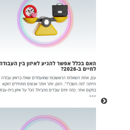
 המשחק
וא כלי שהופך
אז מה זה בדיוק
ים עליו? הכל
האם בכלל אפשר להגיע לאיזון בין העבודה
לחיים ב-2026?
עם, אחת השאלות הראשונות שמועמדים שאלו בראיון עבודה
הייתה "מה השכר?". היום, יותר ויותר אנשים מתחילים דווקא
במקום אחר. כמה ימים עובדים מהבית? הכל על איזון בית-עבוד
>>>
כה השקטה