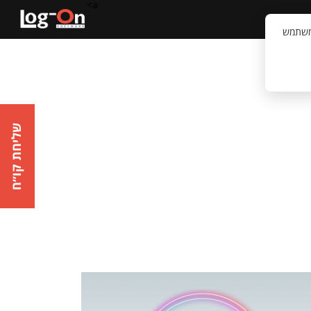
a>
קשר
וויית המשתמש
שליחת קו״ח