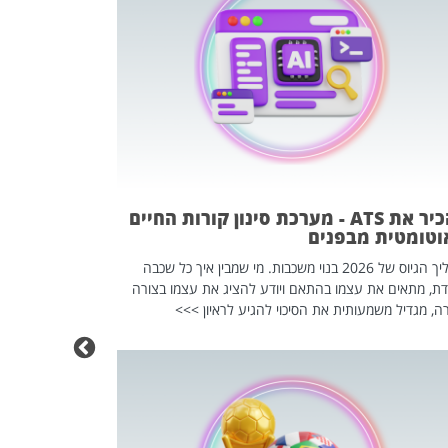
פוטרתם? כ
מה שנראה מצד א
וזו אולי הנקוד
מחוץ לארגון: פיטורים ב־2026 הם ל
להכיר את ATS - מערכת סינון קורות החיים
וטומטית מבפנים
תהליך הגיוס של 2026 בנוי משכבות. מי שמבין איך כל שכבה
דת, מתאים את עצמו בהתאם ויודע להציג את עצמו בצורה
ה, מגדיל משמעותית את הסיכוי להגיע לראיון >>>
מחפשים עב
שכדאי לכם 