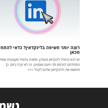
 לדעת להשתמש בזה?
 ב-2026, זו כתבה שהיא בגדר
רוצה יותר חשיפה בלינקדאין? כדאי להתחי
מכאן
יש לכם פרופיל לינקדאין מעודכן, תמונת פרופיל מקצועית ואפיל
התחלתם לפרסם מדי פעם פוסטים. זה לא יקרה ביום. כך
תחשפו את הלינקדאין שלכם לקהל >>>
נשמח