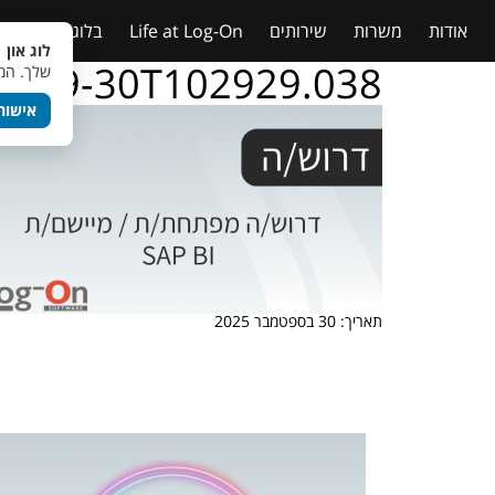
אודות
משרות
שירותים
Life at Log-On
בלוג
טבלאות
לוג און 
25-09-30T102929.038
שלך. המש
אישור
תאריך: 30 בספטמבר 2025