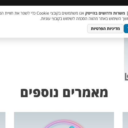
 שכר
סוכן AI
מבצע חבר מביא חבר
מעורבות חברתית
צור 
| משרות ודרושים בהייטק
אנו משתמשים בקובצי Cookie כדי לשפר את ח
TempletJobsWeb – 20
ך השימוש באתר מהווה הסכמה לשימוש בקובצי עוגיות.
מדיניות הפרטיות
מאמרים נוספים