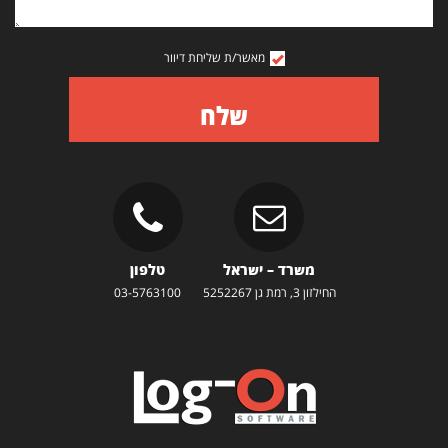
מאשר/ת שליחת דיוור
שלח
משרד – ישראל
טלפון
החילזון 3, רמת גן 5252267
03-5763100