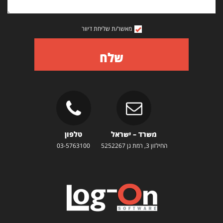
מאשר/ת שליחת דיוור
שלח
משרד – ישראל
טלפון
החילזון 3, רמת גן 5252267
03-5763100