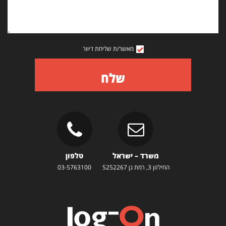
מאשר/ת שליחת דיוור
שלח
משרד – ישראל
טלפון
החילזון 3, רמת גן 5252267
03-5763100