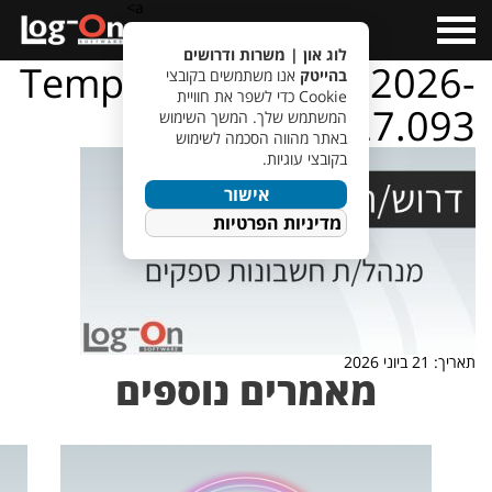
a>
Open
Menu
לוג און | משרות ודרושים
TempletJobsWeb – 2026-
בהייטק
אנו משתמשים בקובצי
Cookie כדי לשפר את חוויית
06-21T085227.093
המשתמש שלך. המשך השימוש
באתר מהווה הסכמה לשימוש
בקובצי עוגיות.
אישור
מדיניות הפרטיות
תאריך: 21 ביוני 2026
מאמרים נוספים