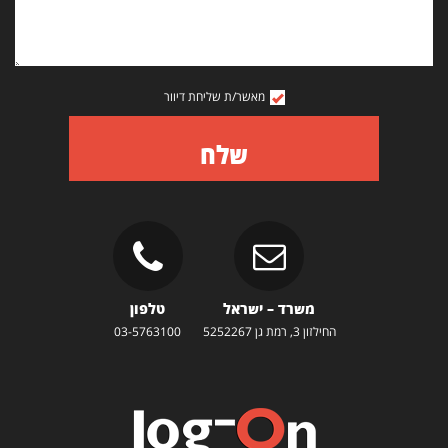
מאשר/ת שליחת דיוור
שלח
משרד – ישראל
טלפון
החילזון 3, רמת גן 5252267
03-5763100