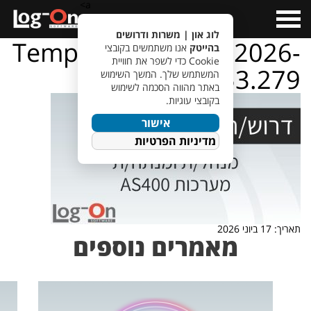
a>
Open
Menu
לוג און | משרות ודרושים
TempletJobsWeb – 2026-
בהייטק
אנו משתמשים בקובצי
Cookie כדי לשפר את חוויית
06-17T082853.279
המשתמש שלך. המשך השימוש
באתר מהווה הסכמה לשימוש
בקובצי עוגיות.
אישור
מדיניות הפרטיות
תאריך: 17 ביוני 2026
מאמרים נוספים