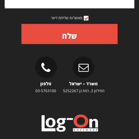
מאשר/ת שליחת דיוור
שלח
משרד – ישראל
טלפון
החילזון 3, רמת גן 5252267
03-5763100