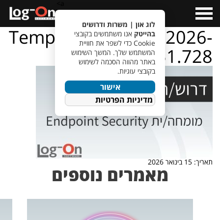
a>
Open
Menu
לוג און | משרות ודרושים
TempletJobsWeb – 2026-
בהייטק
אנו משתמשים בקובצי
Cookie כדי לשפר את חוויית
01-15T111051.728
המשתמש שלך. המשך השימוש
באתר מהווה הסכמה לשימוש
בקובצי עוגיות.
אישור
מדיניות הפרטיות
תאריך: 15 בינואר 2026
מאמרים נוספים