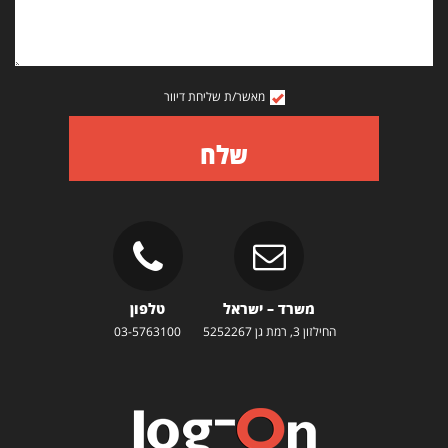
מאשר/ת שליחת דיוור
שלח
משרד – ישראל
טלפון
החילזון 3, רמת גן 5252267
03-5763100