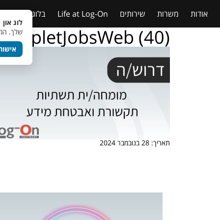
אודות
משרות
שירותים
Life at Log-On
בלוג
טבלאות
לוג און 
TempletJobsWeb (40)
שלך. המש
אישור
תאריך: 28 בנובמבר 2024