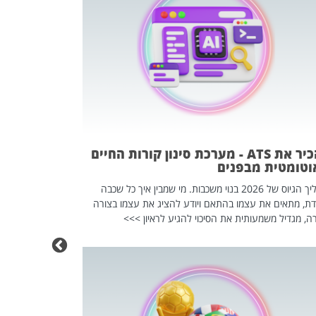
פוטרתם? כ
מה שנראה מצד א
וזו אולי הנקוד
מחוץ לארגון: פיטורים ב־2026 הם ל
להכיר את ATS - מערכת סינון קורות החיים
וטומטית מבפנים
תהליך הגיוס של 2026 בנוי משכבות. מי שמבין איך כל שכבה
דת, מתאים את עצמו בהתאם ויודע להציג את עצמו בצורה
ה, מגדיל משמעותית את הסיכוי להגיע לראיון >>>
מחפשים עב
שכדאי לכם 