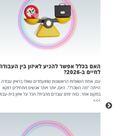
 המשחק
וא כלי שהופך
אז מה זה בדיוק
ים עליו? הכל
האם בכלל אפשר להגיע לאיזון בין העבודה
לחיים ב-2026?
עם, אחת השאלות הראשונות שמועמדים שאלו בראיון עבודה
הייתה "מה השכר?". היום, יותר ויותר אנשים מתחילים דווקא
במקום אחר. כמה ימים עובדים מהבית? הכל על איזון בית-עבוד
>>>
כה השקטה