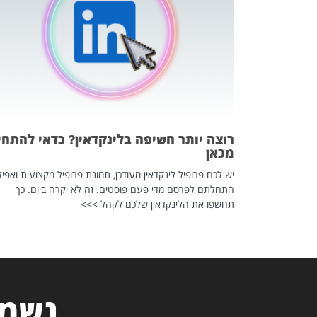
 לדעת להשתמש בזה?
 ב-2026, זו כתבה שהיא בגדר
רוצה יותר חשיפה בלינקדאין? כדאי להתחי
מכאן
יש לכם פרופיל לינקדאין מעודכן, תמונת פרופיל מקצועית ואפיל
התחלתם לפרסם מדי פעם פוסטים. זה לא יקרה ביום. כך
תחשפו את הלינקדאין שלכם לקהל >>>
נשמח