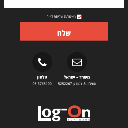
מאשר/ת שליחת דיוור
שלח
משרד – ישראל
טלפון
החילזון 3, רמת גן 5252267
03-5763100