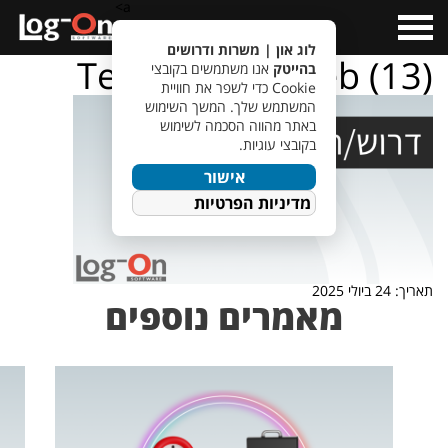
a>
Open
Menu
לוג און | משרות ודרושים
TempletJobsWeb (13)
בהייטק
אנו משתמשים בקובצי
Cookie כדי לשפר את חוויית
המשתמש שלך. המשך השימוש
באתר מהווה הסכמה לשימוש
בקובצי עוגיות.
אישור
מדיניות הפרטיות
תאריך: 24 ביולי 2025
מאמרים נוספים