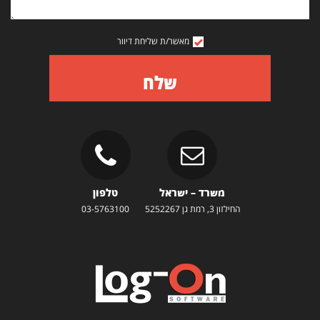
מאשר/ת שליחת דיוור
שלח
משרד – ישראל
טלפון
החילזון 3, רמת גן 5252267
03-5763100