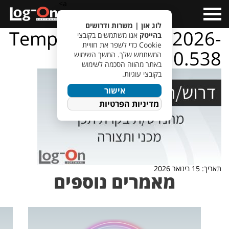
a>
Open
Menu
לוג און | משרות ודרושים
TempletJobsWeb – 2026-
בהייטק
אנו משתמשים בקובצי
Cookie כדי לשפר את חוויית
01-15T105050.538
המשתמש שלך. המשך השימוש
באתר מהווה הסכמה לשימוש
בקובצי עוגיות.
אישור
מדיניות הפרטיות
תאריך: 15 בינואר 2026
מאמרים נוספים