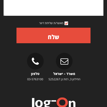
מאשר/ת שליחת דיוור
שלח
משרד – ישראל
טלפון
החילזון 3, רמת גן 5252267
03-5763100