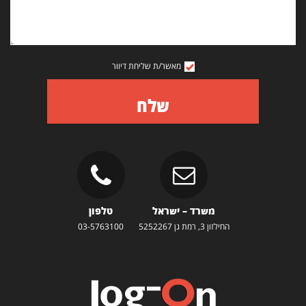
מאשר/ת שליחת דיוור
שלח
משרד – ישראל
טלפון
החילזון 3, רמת גן 5252267
03-5763100