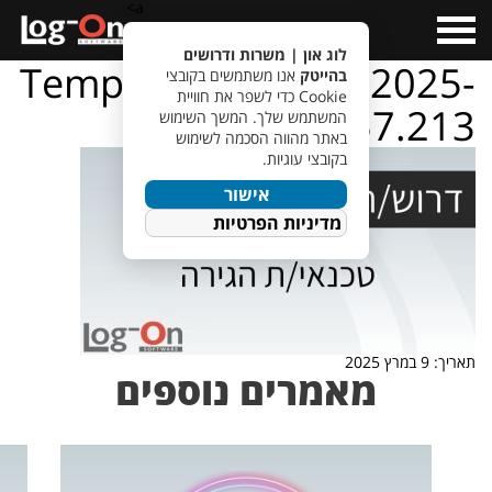
a>
Open
Menu
לוג און | משרות ודרושים
TempletJobsWeb – 2025-
בהייטק
אנו משתמשים בקובצי
Cookie כדי לשפר את חוויית
03-09T112357.213
המשתמש שלך. המשך השימוש
באתר מהווה הסכמה לשימוש
בקובצי עוגיות.
אישור
מדיניות הפרטיות
תאריך: 9 במרץ 2025
מאמרים נוספים