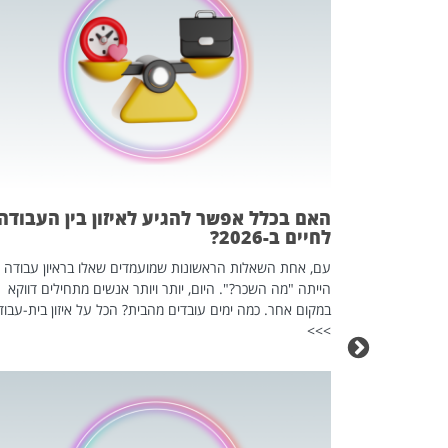
 המשחק
וא כלי שהופך
אז מה זה בדיוק
ים עליו? הכל
האם בכלל אפשר להגיע לאיזון בין העבודה
לחיים ב-2026?
עם, אחת השאלות הראשונות שמועמדים שאלו בראיון עבודה
הייתה "מה השכר?". היום, יותר ויותר אנשים מתחילים דווקא
במקום אחר. כמה ימים עובדים מהבית? הכל על איזון בית-עבוד
>>>
כה השקטה