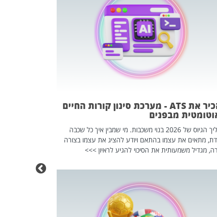
פוטרתם? כ
מה שנראה מצד א
וזו אולי הנקוד
מחוץ לארגון: פיטורים ב־2026 הם ל
להכיר את ATS - מערכת סינון קורות החיים
וטומטית מבפנים
תהליך הגיוס של 2026 בנוי משכבות. מי שמבין איך כל שכבה
דת, מתאים את עצמו בהתאם ויודע להציג את עצמו בצורה
ה, מגדיל משמעותית את הסיכוי להגיע לראיון >>>
מחפשים עב
שכדאי לכם 