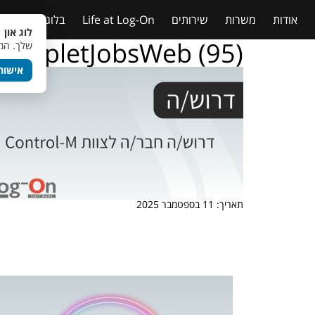
אודות
משרות
שירותים
Life at Log-On
בלוג
טבלאות
לוג און 
TempletJobsWeb (95)
שלך. המש
אישור
תאריך: 11 בספטמבר 2025