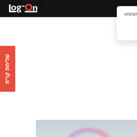
a>
קשר
וויית המשתמש
שליחת קו״ח