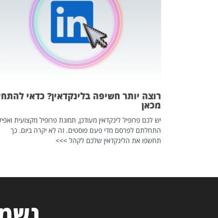
 לדעת להשתמש בזה?
 ב-2026, זו כתבה שהיא בגדר
רוצה יותר חשיפה בלינקדאין? כדאי להתחי
מכאן
יש לכם פרופיל לינקדאין מעודכן, תמונת פרופיל מקצועית ואפיל
התחלתם לפרסם מדי פעם פוסטים. זה לא יקרה ביום. כך
תחשפו את הלינקדאין שלכם לקהל >>>
נשמח