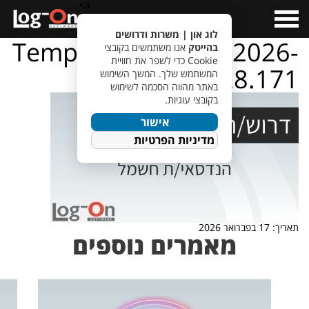
a>
Open
Menu
לוג און | משרות ודרושים
TempletJobsWeb – 2026-
בהייטק
אנו משתמשים בקובצי
Cookie כדי לשפר את חוויית
02-17T144928.171
המשתמש שלך. המשך השימוש
באתר מהווה הסכמה לשימוש
בקובצי עוגיות.
אישור
מדיניות הפרטיות
תאריך: 17 בפברואר 2026
מאמרים נוספים