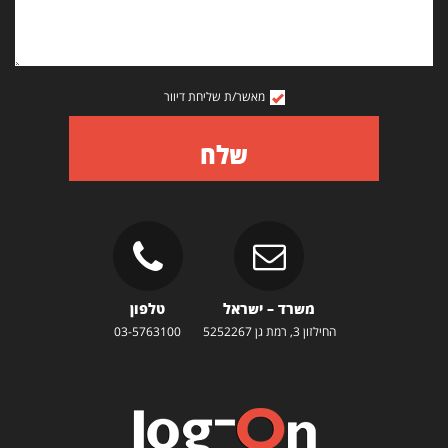
מאשר/ת שליחת דיוור
שלח
משרד – ישראל
טלפון
החילזון 3, רמת גן 5252267
03-5763100