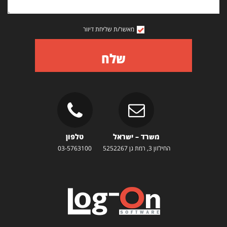
מאשר/ת שליחת דיוור
שלח
משרד – ישראל
טלפון
החילזון 3, רמת גן 5252267
03-5763100