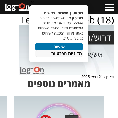
a>
Open
Menu
לוג און | משרות ודרושים
TempletJobsWeb (18)
בהייטק
אנו משתמשים בקובצי
Cookie כדי לשפר את חוויית
המשתמש שלך. המשך השימוש
באתר מהווה הסכמה לשימוש
בקובצי עוגיות.
אישור
מדיניות הפרטיות
תאריך: 21 במאי 2025
מאמרים נוספים