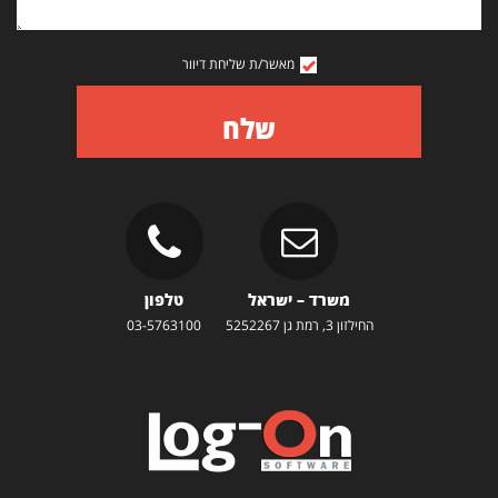
מאשר/ת שליחת דיוור
שלח
משרד – ישראל
טלפון
החילזון 3, רמת גן 5252267
03-5763100