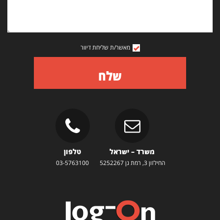
מאשר/ת שליחת דיוור
שלח
משרד – ישראל
טלפון
החילזון 3, רמת גן 5252267
03-5763100