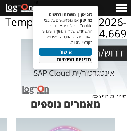
a>
Open
Menu
לוג און | משרות ודרושים
TempletJobsWeb – 2026-
בהייטק
אנו משתמשים בקובצי
Cookie כדי לשפר את חוויית
06-23T102624.669
המשתמש שלך. המשך השימוש
באתר מהווה הסכמה לשימוש
בקובצי עוגיות.
אישור
מדיניות הפרטיות
תאריך: 23 ביוני 2026
מאמרים נוספים