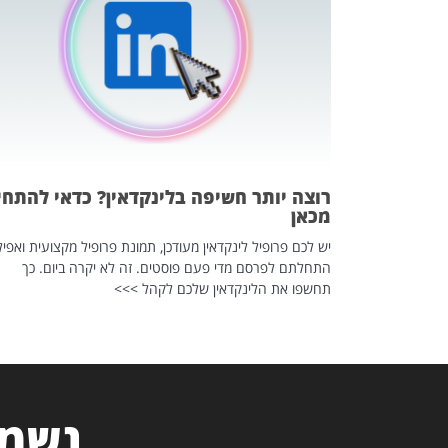
 לדעת להשתמש בזה?
 ב-2026, זו כתבה שהיא בגדר
רוצה יותר חשיפה בלינקדאין? כדאי להתחי
מכאן
יש לכם פרופיל לינקדאין מעודכן, תמונת פרופיל מקצועית ואפיל
התחלתם לפרסם מדי פעם פוסטים. זה לא יקרה ביום. כך
תחשפו את הלינקדאין שלכם לקהל >>>
נשמח