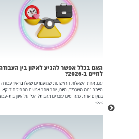
 המשחק
וא כלי שהופך
אז מה זה בדיוק
ים עליו? הכל
האם בכלל אפשר להגיע לאיזון בין העבודה
לחיים ב-2026?
עם, אחת השאלות הראשונות שמועמדים שאלו בראיון עבודה
הייתה "מה השכר?". היום, יותר ויותר אנשים מתחילים דווקא
במקום אחר. כמה ימים עובדים מהבית? הכל על איזון בית-עבוד
>>>
כה השקטה