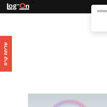
a>
קשר
וויית המשתמש
שליחת קו״ח