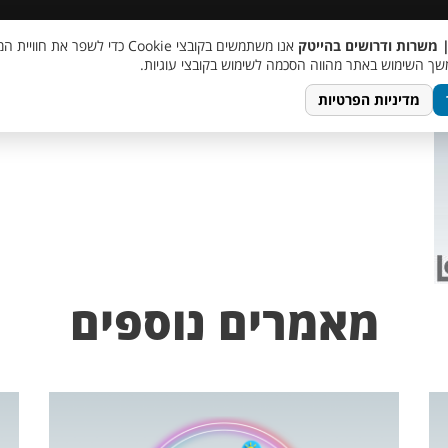
 שכר
סוכן AI
מבצע חבר מביא חבר
מעורבות חברתית
צור 
| משרות ודרושים בהייטק
אנו משתמשים בקובצי Cookie כדי לשפר את ח
TempletJobsWeb – 20
ך השימוש באתר מהווה הסכמה לשימוש בקובצי עוגיות.
מדיניות הפרטיות
מאמרים נוספים