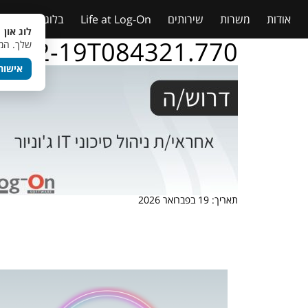
אודות
משרות
שירותים
Life at Log-On
בלוג
טבלאות
לוג און 
26-02-19T084321.770
שלך. המש
אישור
תאריך: 19 בפברואר 2026