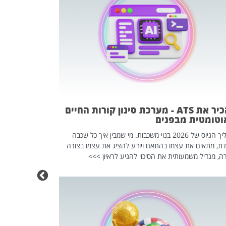
פוטרתם? כ
מה שנראה מצד א
וזו אולי הנקוד
מחוץ לארגון: פיטורים ב־2026 הם ל
להכיר את ATS - מערכת סינון קורות החיים
וטומטית מבפנים
תהליך הגיוס של 2026 בנוי משכבות. מי שמבין איך כל שכבה
דת, מתאים את עצמו בהתאם ויודע להציג את עצמו בצורה
ה, מגדיל משמעותית את הסיכוי להגיע לראיון >>>
מחפשים עב
שכדאי לכם 