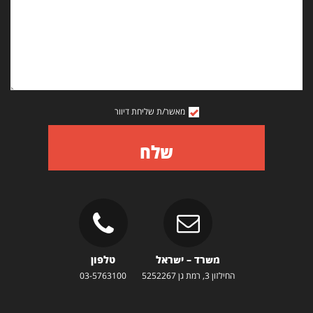
מאשר/ת שליחת דיוור
שלח
משרד – ישראל
טלפון
החילזון 3, רמת גן 5252267
03-5763100