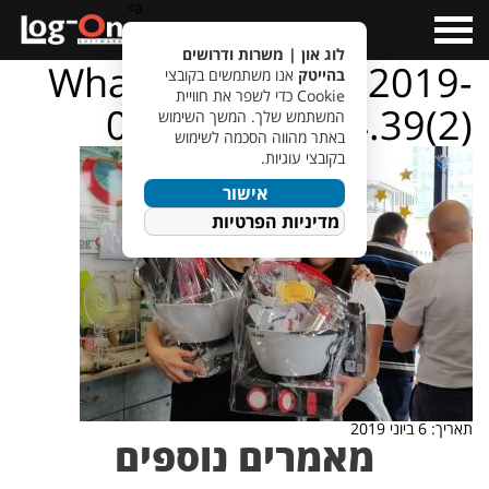
a>
Open
Menu
לוג און | משרות ודרושים
WhatsApp Image 2019-
בהייטק
אנו משתמשים בקובצי
Cookie כדי לשפר את חוויית
06-06 at 14.24.39(2)
המשתמש שלך. המשך השימוש
באתר מהווה הסכמה לשימוש
בקובצי עוגיות.
אישור
מדיניות הפרטיות
תאריך: 6 ביוני 2019
מאמרים נוספים