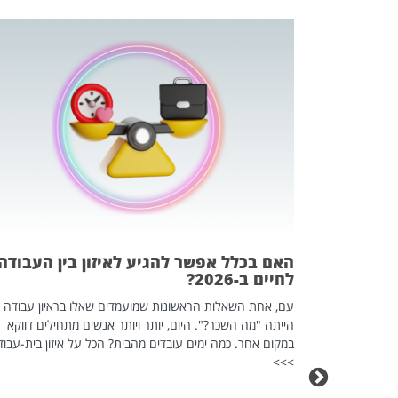
 המשחק
וא כלי שהופך
אז מה זה בדיוק
ים עליו? הכל
האם בכלל אפשר להגיע לאיזון בין העבודה
לחיים ב-2026?
עם, אחת השאלות הראשונות שמועמדים שאלו בראיון עבודה
הייתה "מה השכר?". היום, יותר ויותר אנשים מתחילים דווקא
במקום אחר. כמה ימים עובדים מהבית? הכל על איזון בית-עבוד
>>>