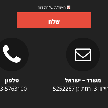
מאשר/ת שליחת דיוור
שלח
משרד – ישראל
טלפון
3, רמת גן 5252267
3-5763100