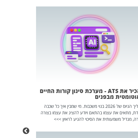
פוטרתם? כ
מה שנראה מצד א
וזו אולי הנקוד
מחוץ לארגון: פיטורים ב־2026 הם ל
להכיר את ATS - מערכת סינון קורות החיים
וטומטית מבפנים
תהליך הגיוס של 2026 בנוי משכבות. מי שמבין איך כל שכבה
דת, מתאים את עצמו בהתאם ויודע להציג את עצמו בצורה
ה, מגדיל משמעותית את הסיכוי להגיע לראיון >>>