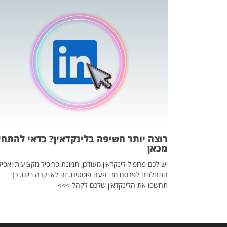
כה השקטה
 לדעת להשתמש בזה?
 ב-2026, זו כתבה שהיא בגדר
רוצה יותר חשיפה בלינקדאין? כדאי להתחי
מכאן
יש לכם פרופיל לינקדאין מעודכן, תמונת פרופיל מקצועית ואפיל
התחלתם לפרסם מדי פעם פוסטים. זה לא יקרה ביום. כך
תחשפו את הלינקדאין שלכם לקהל >>>