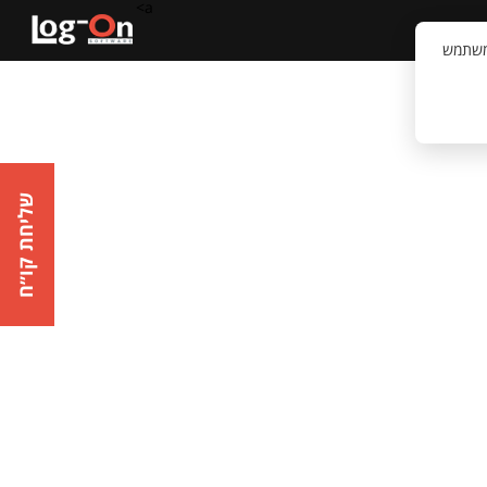
a>
קשר
וויית המשתמש
שליחת קו״ח