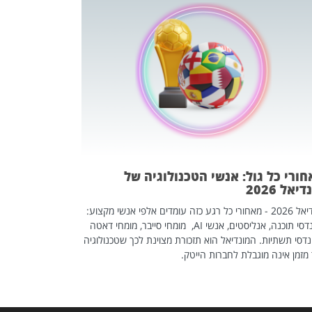
מחפשים עב
שכדאי לכם 
אז אם אתם מחפש
לשפר את הלינקדא
האנשים שכדאי ל
ורי כל גול: אנשי הטכנולוגיה של
יאל 2026
מונדיאל 2026 - מאחורי כל רגע כזה עומדים אלפי אנשי מקצוע:
מהנדסי תוכנה, אנליסטים, אנשי AI, מומחי סייבר, מומחי דאטה
דסי תשתיות. המונדיאל הוא תזכורת מצוינת לכך שטכנולוגיה
מזמן אינה מוגבלת לחברות הייטק.