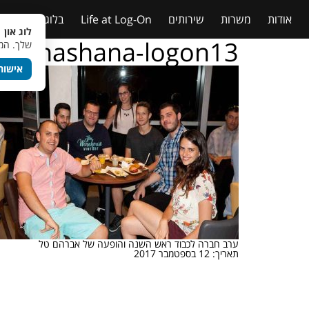
אודות
משרות
שירותים
Life at Log-On
בלוג
טבלאות
לוג און 
osh-hashana-logon13
שלך. המש
אישור
ערב חברה לכבוד ראש השנה והופעה של אברהם טל
תאריך: 12 בספטמבר 2017