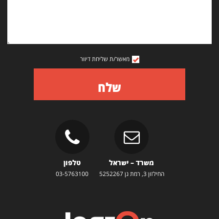
מאשר/ת שליחת דיוור
שלח
משרד – ישראל
טלפון
החילזון 3, רמת גן 5252267
03-5763100