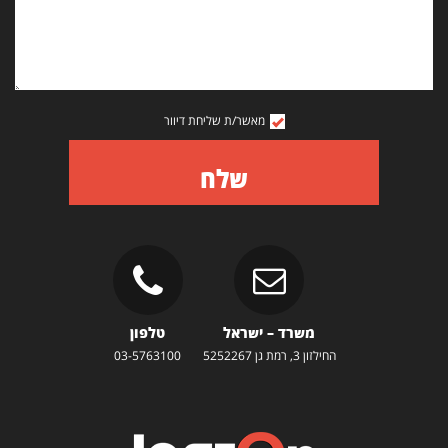
מאשר/ת שליחת דיוור
שלח
משרד – ישראל
טלפון
החילזון 3, רמת גן 5252267
03-5763100