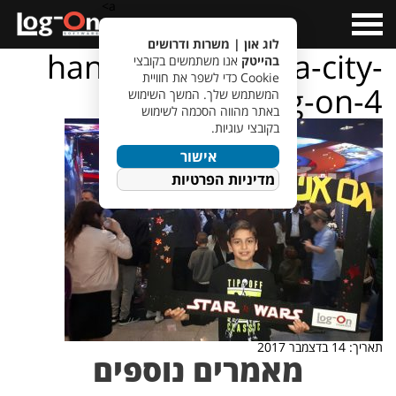
a>
Open
Menu
לוג און | משרות ודרושים
hanukkah-cinema-city-
בהייטק
אנו משתמשים בקובצי
Cookie כדי לשפר את חוויית
log-on-4
המשתמש שלך. המשך השימוש
באתר מהווה הסכמה לשימוש
בקובצי עוגיות.
אישור
מדיניות הפרטיות
תאריך: 14 בדצמבר 2017
מאמרים נוספים