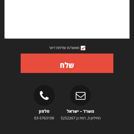
מאשר/ת שליחת דיוור
שלח
משרד – ישראל
טלפון
החילזון 3, רמת גן 5252267
03-5763100