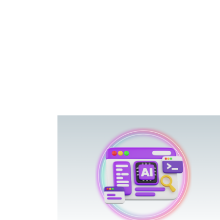
פוטרתם? כ
מה שנראה מצד א