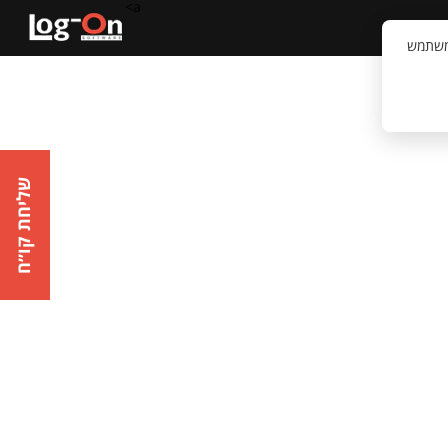
a>
קשר
וויית המשתמש
שליחת קו״ח