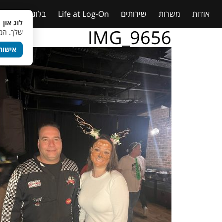
אודות
משרות
שירותים
Life at Log-On
בלוג
טבלאות
לוג און 
IMG_9656
שלך. המש
אישור