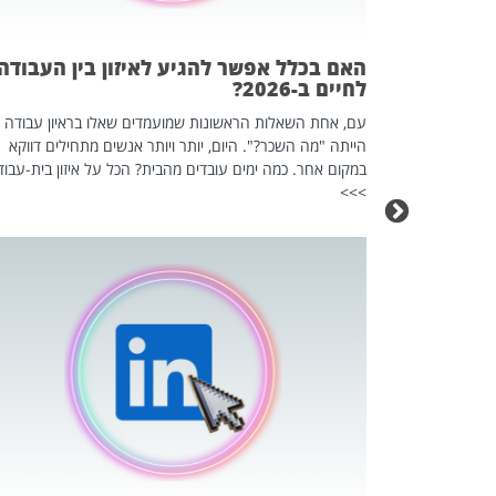
אז מה זה בדיוק
ים עליו? הכל
האם בכלל אפשר להגיע לאיזון בין העבודה
לחיים ב-2026?
עם, אחת השאלות הראשונות שמועמדים שאלו בראיון עבודה
הייתה "מה השכר?". היום, יותר ויותר אנשים מתחילים דווקא
במקום אחר. כמה ימים עובדים מהבית? הכל על איזון בית-עבוד
>>>
כה השקטה
 לדעת להשתמש בזה?
 ב-2026, זו כתבה שהיא בגדר