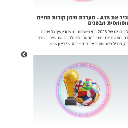
וזו אולי הנקוד
מחוץ לארגון: פיטורים ב־2026 הם ל
להכיר את ATS - מערכת סינון קורות החיים
וטומטית מבפנים
תהליך הגיוס של 2026 בנוי משכבות. מי שמבין איך כל שכבה
דת, מתאים את עצמו בהתאם ויודע להציג את עצמו בצורה
ה, מגדיל משמעותית את הסיכוי להגיע לראיון >>>
מחפשים עב
שכדאי לכם 
אז אם אתם מחפש
לשפר את הלינקדא
האנשים שכדאי ל