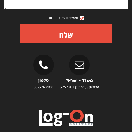
מאשר/ת שליחת דיוור
שלח
משרד – ישראל
טלפון
החילזון 3, רמת גן 5252267
03-5763100