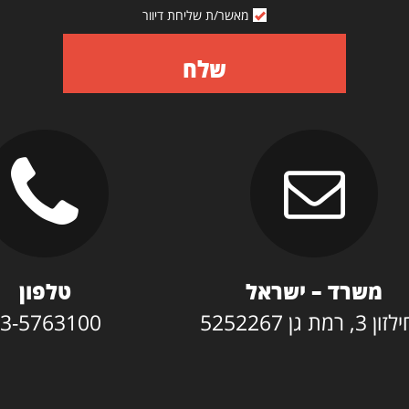
מאשר/ת שליחת דיוור
שלח
משרד – ישראל
טלפון
3, רמת גן 5252267
3-5763100