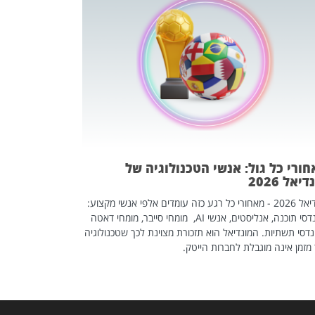
מחפשים עב
שכדאי לכם 
אז אם אתם מחפש
לשפר את הלינקדא
האנשים שכדאי ל
ורי כל גול: אנשי הטכנולוגיה של
יאל 2026
מונדיאל 2026 - מאחורי כל רגע כזה עומדים אלפי אנשי מקצוע:
מהנדסי תוכנה, אנליסטים, אנשי AI, מומחי סייבר, מומחי דאטה
דסי תשתיות. המונדיאל הוא תזכורת מצוינת לכך שטכנולוגיה
מזמן אינה מוגבלת לחברות הייטק.