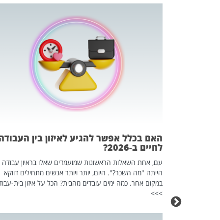
 המשחק
וא כלי שהופך
אז מה זה בדיוק
ים עליו? הכל
האם בכלל אפשר להגיע לאיזון בין העבודה
לחיים ב-2026?
עם, אחת השאלות הראשונות שמועמדים שאלו בראיון עבודה
הייתה "מה השכר?". היום, יותר ויותר אנשים מתחילים דווקא
במקום אחר. כמה ימים עובדים מהבית? הכל על איזון בית-עבוד
>>>