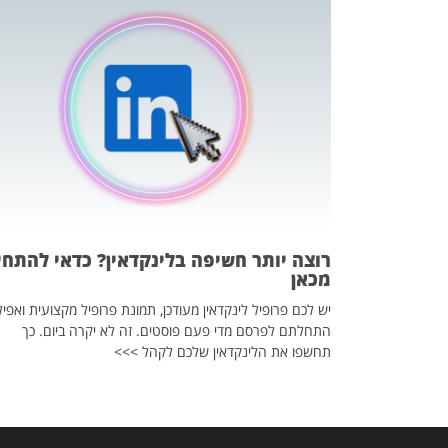
כה השקטה
 לדעת להשתמש בזה?
 ב-2026, זו כתבה שהיא בגדר
רוצה יותר חשיפה בלינקדאין? כדאי להתחי
מכאן
יש לכם פרופיל לינקדאין מעודכן, תמונת פרופיל מקצועית ואפיל
התחלתם לפרסם מדי פעם פוסטים. זה לא יקרה ביום. כך
תחשפו את הלינקדאין שלכם לקהל >>>