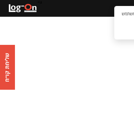
a>
קשר
וויית המשתמש
שליחת קו״ח