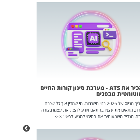
פוטרתם? כ
מה שנראה מצד א
וזו אולי הנקוד
מחוץ לארגון: פיטורים ב־2026 הם ל
להכיר את ATS - מערכת סינון קורות החיים
וטומטית מבפנים
תהליך הגיוס של 2026 בנוי משכבות. מי שמבין איך כל שכבה
דת, מתאים את עצמו בהתאם ויודע להציג את עצמו בצורה
ה, מגדיל משמעותית את הסיכוי להגיע לראיון >>>