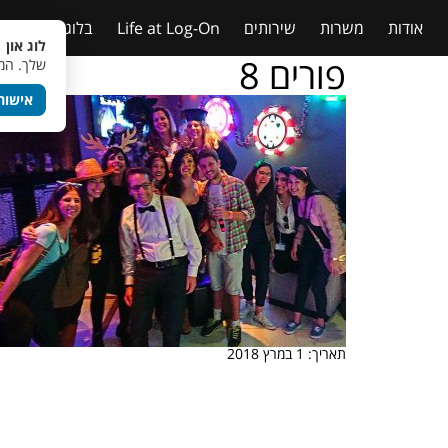
אודות
משרות
שירותים
Life at Log-On
בלוג
טבלאות
לוג און 
פורים 8
שלך. המש
אישור
תאריך: 1 במרץ 2018