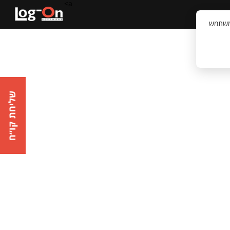
a>
קשר
וויית המשתמש
שליחת קו״ח