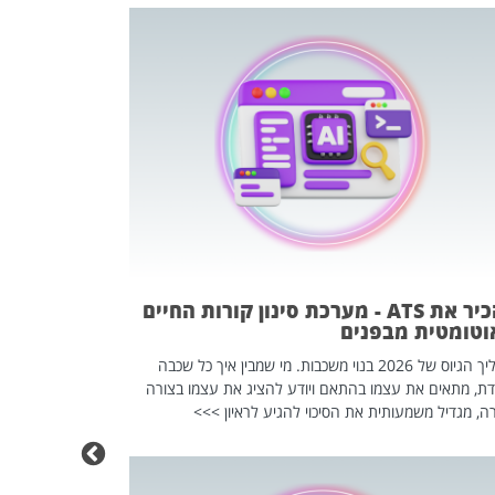
פוטרתם? כ
מה שנראה מצד א
וזו אולי הנקוד
מחוץ לארגון: פיטורים ב־2026 הם ל
להכיר את ATS - מערכת סינון קורות החיים
וטומטית מבפנים
תהליך הגיוס של 2026 בנוי משכבות. מי שמבין איך כל שכבה
דת, מתאים את עצמו בהתאם ויודע להציג את עצמו בצורה
ה, מגדיל משמעותית את הסיכוי להגיע לראיון >>>