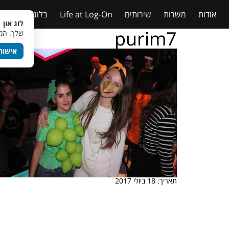
אודות
משרות
שירותים
Life at Log-On
בלוג
טבלאות
לוג און 
purim7
שלך. המש
אישור
תאריך: 18 ביולי 2017