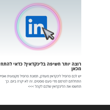
כה השקטה
 לדעת להשתמש בזה?
 ב-2026, זו כתבה שהיא בגדר
רוצה יותר חשיפה בלינקדאין? כדאי להתחי
מכאן
יש לכם פרופיל לינקדאין מעודכן, תמונת פרופיל מקצועית ואפיל
התחלתם לפרסם מדי פעם פוסטים. זה לא יקרה ביום. כך
תחשפו את הלינקדאין שלכם לקהל >>>