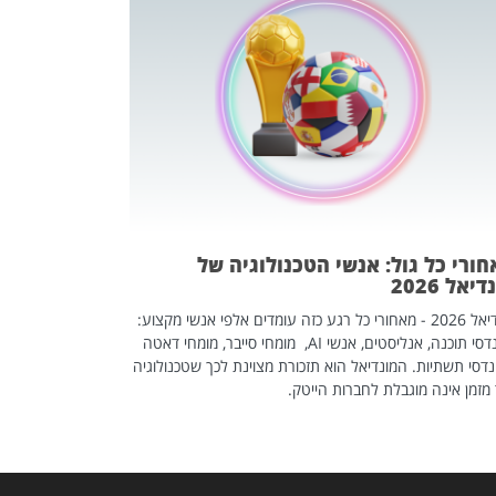
מחפשים עב
שכדאי לכם 
אז אם אתם מחפש
לשפר את הלינקדא
האנשים שכדאי ל
ורי כל גול: אנשי הטכנולוגיה של
יאל 2026
מונדיאל 2026 - מאחורי כל רגע כזה עומדים אלפי אנשי מקצוע:
מהנדסי תוכנה, אנליסטים, אנשי AI, מומחי סייבר, מומחי דאטה
דסי תשתיות. המונדיאל הוא תזכורת מצוינת לכך שטכנולוגיה
מזמן אינה מוגבלת לחברות הייטק.