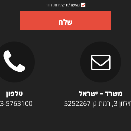
מאשר/ת שליחת דיוור
שלח
משרד – ישראל
טלפון
3, רמת גן 5252267
3-5763100