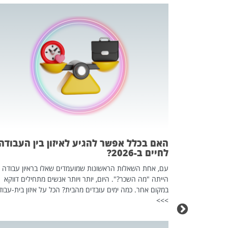
 המשחק
וא כלי שהופך
אז מה זה בדיוק
ים עליו? הכל
האם בכלל אפשר להגיע לאיזון בין העבודה
לחיים ב-2026?
עם, אחת השאלות הראשונות שמועמדים שאלו בראיון עבודה
הייתה "מה השכר?". היום, יותר ויותר אנשים מתחילים דווקא
במקום אחר. כמה ימים עובדים מהבית? הכל על איזון בית-עבוד
>>>