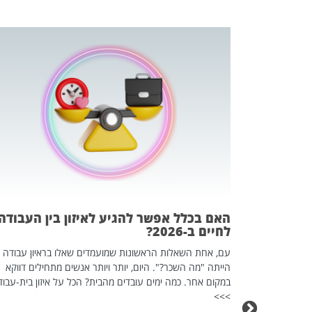
 המשחק
וא כלי שהופך
אז מה זה בדיוק
ים עליו? הכל
האם בכלל אפשר להגיע לאיזון בין העבודה
לחיים ב-2026?
עם, אחת השאלות הראשונות שמועמדים שאלו בראיון עבודה
הייתה "מה השכר?". היום, יותר ויותר אנשים מתחילים דווקא
במקום אחר. כמה ימים עובדים מהבית? הכל על איזון בית-עבוד
>>>