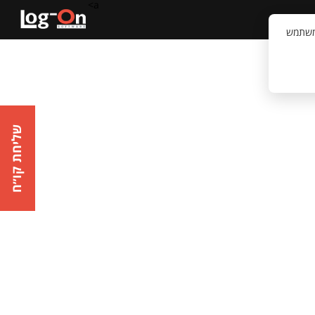
a>
קשר
וויית המשתמש
שליחת קו״ח