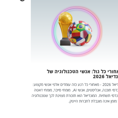
מחפשים עב
שכדאי לכם 
אז אם אתם מחפש
לשפר את הלינקדא
האנשים שכדאי ל
ורי כל גול: אנשי הטכנולוגיה של
יאל 2026
מונדיאל 2026 - מאחורי כל רגע כזה עומדים אלפי אנשי מקצוע:
מהנדסי תוכנה, אנליסטים, אנשי AI, מומחי סייבר, מומחי דאטה
דסי תשתיות. המונדיאל הוא תזכורת מצוינת לכך שטכנולוגיה
מזמן אינה מוגבלת לחברות הייטק.