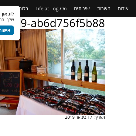
אודות
משרות
שירותים
Life at Log-On
בלוג
טבלאות
לוג און 
f-9cb9-ab6d756f5b88
שלך. המש
אישור
תאריך: 17 בינואר 2019