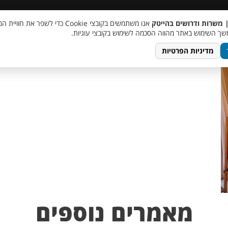
 שכר
סוכן AI
מבצע חבר מביא חבר
מעורבות חברתית
צור 
| משרות ודרושים בהייטק
אנו משתמשים בקובצי Cookie כדי לשפר את ח
747ffc3f-0389-44b
ך השימוש באתר מהווה הסכמה לשימוש בקובצי עוגיות.
מדיניות הפרטיות
מאמרים נוספים