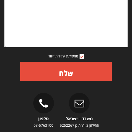
מאשר/ת שליחת דיוור
שלח
משרד – ישראל
טלפון
החילזון 3, רמת גן 5252267
03-5763100