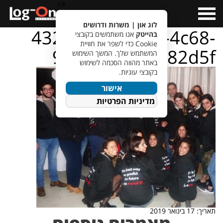
a>
Open
Menu
לוג און | משרות ודרושים
432386a3-bb4d-4c68-
בהייטק
אנו משתמשים בקובצי
Cookie כדי לשפר את חוויית
9fc3-6bd37e582d5f
המשתמש שלך. המשך השימוש
באתר מהווה הסכמה לשימוש
בקובצי עוגיות.
אישור
מדיניות הפרטיות
תאריך: 17 בינואר 2019