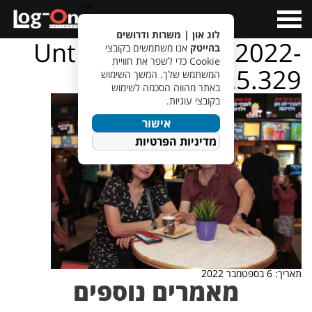
a>
Open
Menu
לוג און | משרות ודרושים
Untitled design – 2022-
בהייטק
אנו משתמשים בקובצי
Cookie כדי לשפר את חוויית
09-01T143225.329
המשתמש שלך. המשך השימוש
באתר מהווה הסכמה לשימוש
בקובצי עוגיות.
אישור
מדיניות הפרטיות
תאריך: 6 בספטמבר 2022
מאמרים נוספים