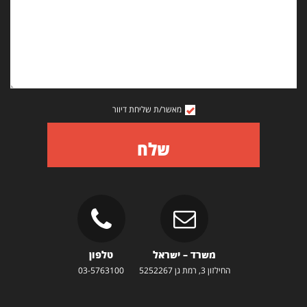
מאשר/ת שליחת דיוור
שלח
משרד – ישראל
טלפון
החילזון 3, רמת גן 5252267
03-5763100