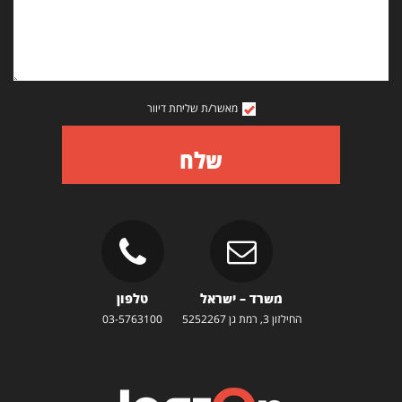
מאשר/ת שליחת דיוור
שלח
משרד – ישראל
טלפון
החילזון 3, רמת גן 5252267
03-5763100