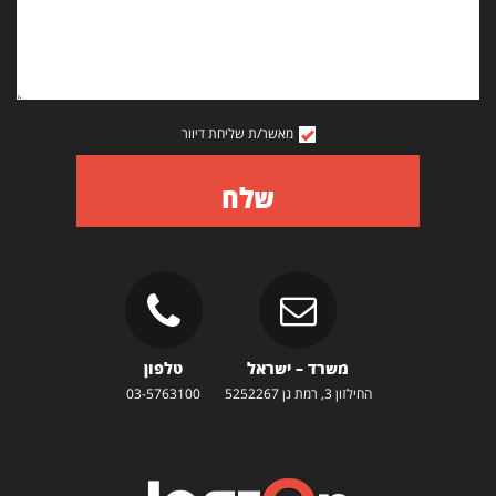
מאשר/ת שליחת דיוור
שלח
משרד – ישראל
טלפון
החילזון 3, רמת גן 5252267
03-5763100